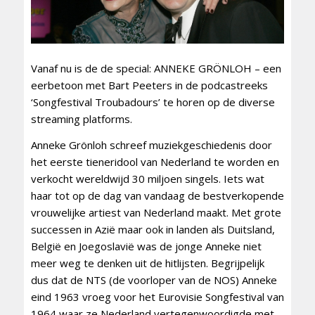
Vanaf nu is de de special: ANNEKE GRÖNLOH – een
eerbetoon met Bart Peeters in de podcastreeks
‘Songfestival Troubadours’ te horen op de diverse
streaming platforms.
Anneke Grönloh schreef muziekgeschiedenis door
het eerste tieneridool van Nederland te worden en
verkocht wereldwijd 30 miljoen singels. Iets wat
haar tot op de dag van vandaag de bestverkopende
vrouwelijke artiest van Nederland maakt. Met grote
successen in Azië maar ook in landen als Duitsland,
België en Joegoslavië was de jonge Anneke niet
meer weg te denken uit de hitlijsten. Begrijpelijk
dus dat de NTS (de voorloper van de NOS) Anneke
eind 1963 vroeg voor het Eurovisie Songfestival van
1964 waar ze Nederland vertegenwoordigde met