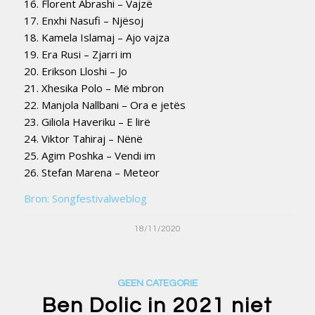
16. Florent Abrashi – Vajzë
17. Enxhi Nasufi – Njësoj
18. Kamela Islamaj – Ajo vajza
19. Era Rusi – Zjarri im
20. Erikson Lloshi – Jo
21. Xhesika Polo – Më mbron
22. Manjola Nallbani – Ora e jetës
23. Giliola Haveriku – E lirë
24. Viktor Tahiraj – Nënë
25. Agim Poshka – Vendi im
26. Stefan Marena – Meteor
Bron: Songfestivalweblog
18/11/2020
GEEN CATEGORIE
Ben Dolic in 2021 niet