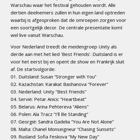
Warschau waar het festival gehouden wordt. Alle
dertien deelnemers zullen in hun eigen land optreden
waarbij is afgesproken dat de omroepen zorgen voor
een soortgelijk decor. De centrale presentatie komt
wel live vanuit Warschau.
Voor Nederland treedt de meidengroep Unity als
derde aan met het lied ‘Best Friends’. Duitsland is er
voor het eerst bij en opent de show en Frankrijk sluit
af. De startvolgorde:
01. Duitsland: Susan “Stronger with You”
02. Kazachstan: Karakat Bashanova “Forever”
03. Nederland: Unity “Best Friends”
04. Servië: Petar Anicic “Heartbeat”
05. Belarus: Arina Pehtereva “Aliens”
06. Polen: Ala Tracz “I’ll Be Standing”
07. Georgië: Sandra Gadelia “You Are Not Alone”
08. Malta: Chanel Monseigneur “Chasing Sunsets”
09. Rusland: Sofia Feskova “My New Day”