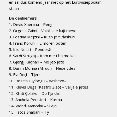
en zal dus komend jaar niet op het Eurovisiepodium
staan.
De deelnemers:
1. Devis Xherahu – Peng
2. Orgesa Zaimi – Valixhja e kujtimeve
3. Festina Mejzini – Kush je ti dashuri
4. Franc Koruni – E morën botën
5. Inis Neziri – Pendesë
6. Sardi Strugaj – Kam me t’ba me kajt
7. Gjergj Kaçinari – Më jep jetë
8. Durim Morina (Mirudi) – Nëse vdes
9. Evi Reçi – Tjerr
10. Rosela Gjylbegu – Vashëzo-
11. Klevis Bega (Kastro Ziso) – Vallja e jetës
12. Klinti Çollaku – Do t’ja dal
13. Anxhela Peristeri – Karma
14. Wendi Mancaku – Si ajo
15. Fatos Shabani – Ty