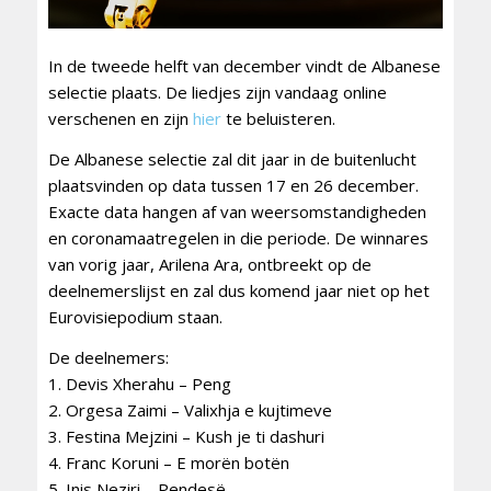
In de tweede helft van december vindt de Albanese
selectie plaats. De liedjes zijn vandaag online
verschenen en zijn
hier
te beluisteren.
De Albanese selectie zal dit jaar in de buitenlucht
plaatsvinden op data tussen 17 en 26 december.
Exacte data hangen af van weersomstandigheden
en coronamaatregelen in die periode. De winnares
van vorig jaar, Arilena Ara, ontbreekt op de
deelnemerslijst en zal dus komend jaar niet op het
Eurovisiepodium staan.
De deelnemers:
1. Devis Xherahu – Peng
2. Orgesa Zaimi – Valixhja e kujtimeve
3. Festina Mejzini – Kush je ti dashuri
4. Franc Koruni – E morën botën
5. Inis Neziri – Pendesë