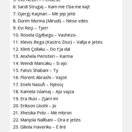
6. Sardi Strugaj – Kam me t’ba me kajt
7. Gjergj Kaçinari – Më jep jetë
8. Durim Morina (Mirudi) – Nëse vdes
9. Evi Reçi – Tjerr
10. Rosela Gjylbegu – Vashëzo-
11. Klevis Bega (Kastro Ziso) – Vallja e jetës
12. Klinti Çollaku – Do t’ja dal
13. Anxhela Peristeri – Karma
14. Wendi Mancaku – Si ajo
15. Fatos Shabani – Ty
16. Florent Abrashi – Vajzë
17. Enxhi Nasufi – Njësoj
18. Kamela Islamaj – Ajo vajza
19. Era Rusi – Zjarri im
20. Erikson Lloshi – Jo
21. Xhesika Polo – Më mbron
22. Manjola Nallbani – Ora e jetës
23. Giliola Haveriku – E lirë