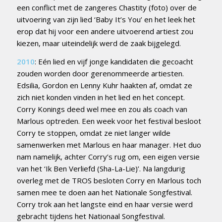
een conflict met de zangeres Chastity (foto) over de
uitvoering van zijn lied ‘Baby It’s You’ en het leek het
erop dat hij voor een andere uitvoerend artiest zou
kiezen, maar uiteindelijk werd de zaak bijgelegd.
2010
: Eén lied en vijf jonge kandidaten die gecoacht
zouden worden door gerenommeerde artiesten.
Edsilia, Gordon en Lenny Kuhr haakten af, omdat ze
zich niet konden vinden in het lied en het concept.
Corry Konings deed wel mee en zou als coach van
Marlous optreden. Een week voor het festival besloot
Corry te stoppen, omdat ze niet langer wilde
samenwerken met Marlous en haar manager. Het duo
nam namelijk, achter Corry’s rug om, een eigen versie
van het ‘Ik Ben Verliefd (Sha-La-Lie)’. Na langdurig
overleg met de TROS besloten Corry en Marlous toch
samen mee te doen aan het Nationale Songfestival.
Corry trok aan het langste eind en haar versie werd
gebracht tijdens het Nationaal Songfestival.