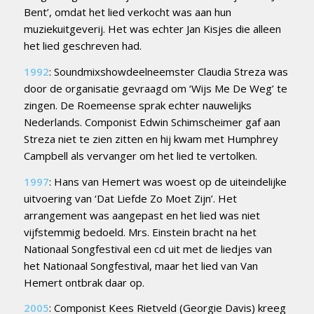
Bent’, omdat het lied verkocht was aan hun
muziekuitgeverij. Het was echter Jan Kisjes die alleen
het lied geschreven had.
1992
: Soundmixshowdeelneemster Claudia Streza was
door de organisatie gevraagd om ‘Wijs Me De Weg’ te
zingen. De Roemeense sprak echter nauwelijks
Nederlands. Componist Edwin Schimscheimer gaf aan
Streza niet te zien zitten en hij kwam met Humphrey
Campbell als vervanger om het lied te vertolken.
1997
: Hans van Hemert was woest op de uiteindelijke
uitvoering van ‘Dat Liefde Zo Moet Zijn’. Het
arrangement was aangepast en het lied was niet
vijfstemmig bedoeld. Mrs. Einstein bracht na het
Nationaal Songfestival een cd uit met de liedjes van
het Nationaal Songfestival, maar het lied van Van
Hemert ontbrak daar op.
2005
: Componist Kees Rietveld (Georgie Davis) kreeg