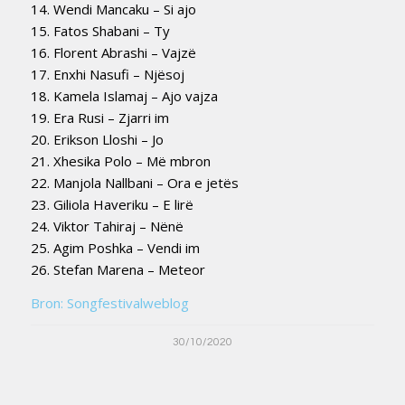
14. Wendi Mancaku – Si ajo
15. Fatos Shabani – Ty
16. Florent Abrashi – Vajzë
17. Enxhi Nasufi – Njësoj
18. Kamela Islamaj – Ajo vajza
19. Era Rusi – Zjarri im
20. Erikson Lloshi – Jo
21. Xhesika Polo – Më mbron
22. Manjola Nallbani – Ora e jetës
23. Giliola Haveriku – E lirë
24. Viktor Tahiraj – Nënë
25. Agim Poshka – Vendi im
26. Stefan Marena – Meteor
Bron: Songfestivalweblog
30/10/2020