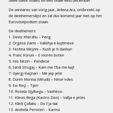
twee halve finales en een finale eind december.
De winnares van vorig jaar, Arilena Ara, ontbreekt op
de deelnemerslijst en zal dus komend jaar niet op het
Eurovisiepodium staan.
De deelnemers:
1. Devis Xherahu – Peng
2. Orgesa Zaimi – Valixhja e kujtimeve
3. Festina Mejzini – Kush je ti dashuri
4. Franc Koruni – E morën botën
5. Inis Neziri – Pendesë
6. Sardi Strugaj – Kam me t’ba me kajt
7. Gjergj Kaçinari – Më jep jetë
8. Durim Morina (Mirudi) – Nëse vdes
9. Evi Reçi – Tjerr
10. Rosela Gjylbegu – Vashëzo-
11. Klevis Bega (Kastro Ziso) – Vallja e jetës
12. Klinti Çollaku – Do t’ja dal
13. Anxhela Peristeri – Karma