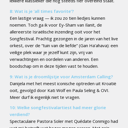
lekkere klassieker die nog steeds fier overeind staat.
8: Wat is je ‘all times favorite’?
Een lastige vraag — ik zou zo tien liedjes kunnen
noemen. Toch ga ik voor Ey-Sham van Ilanit, de
allereerste Israëlische inzending ooit voor het
Songfestival. Prachtig gezongen in de jaren van het live
orkest, over de “tuin van de liefde” (Gan Ha’ahava): een
veilige plek waar je jezelf kunt zijn, vrij van
verwachtingen en oordelen van anderen. Een
boodschap om in deze tijden vast te houden.
9: Wat is je droomlijstje voor Amsterdam Calling?
Danijela met het meest iconische optreden uit Kroatië
ooit, gevolgd door Kati Wolf en Paula Seling & OVI.
Meer durf ik eigenlijk niet te vragen.
10: Welke songfestivalartiest had meer glorie
verdiend?
Spectaculaire Pastora Soler met Quédate Conmigo had