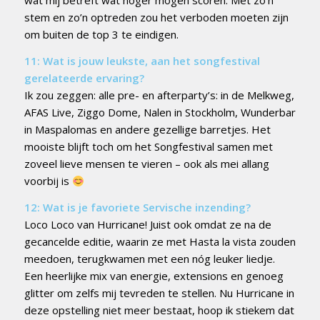
wat mij betreft wat hoger mogen scoren. Met zo’n
stem en zo’n optreden zou het verboden moeten zijn
om buiten de top 3 te eindigen.
11: Wat is jouw leukste, aan het songfestival
gerelateerde ervaring?
Ik zou zeggen: alle pre- en afterparty’s: in de Melkweg,
AFAS Live, Ziggo Dome, Nalen in Stockholm, Wunderbar
in Maspalomas en andere gezellige barretjes. Het
mooiste blijft toch om het Songfestival samen met
zoveel lieve mensen te vieren – ook als mei allang
voorbij is
12: Wat is je favoriete Servische inzending?
Loco Loco van Hurricane! Juist ook omdat ze na de
gecancelde editie, waarin ze met Hasta la vista zouden
meedoen, terugkwamen met een nóg leuker liedje.
Een heerlijke mix van energie, extensions en genoeg
glitter om zelfs mij tevreden te stellen. Nu Hurricane in
deze opstelling niet meer bestaat, hoop ik stiekem dat