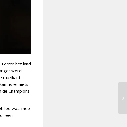
Forrer het land
zanger werd
ge muzikant
nt is er niets
van de Champions
het lied waarmee
oor een