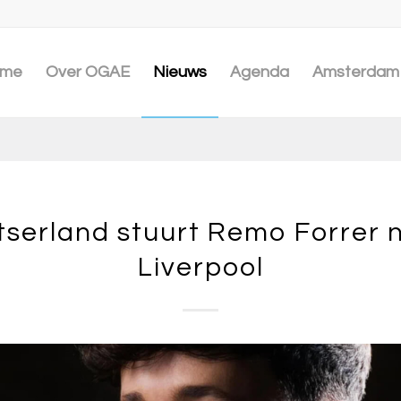
me
Over OGAE
Nieuws
Agenda
Amsterdam 
tserland stuurt Remo Forrer 
Liverpool