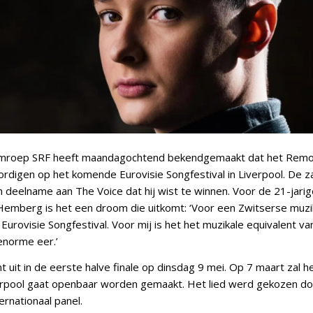
mroep SRF heeft maandagochtend bekendgemaakt dat het Remo 
rdigen op het komende Eurovisie Songfestival in Liverpool. De 
n deelname aan The Voice dat hij wist te winnen. Voor de 21-jari
emberg is het een droom die uitkomt: ‘Voor een Zwitserse muzika
Eurovisie Songfestival. Voor mij is het het muzikale equivalent 
enorme eer.’
 uit in de eerste halve finale op dinsdag 9 mei. Op 7 maart zal 
erpool gaat openbaar worden gemaakt. Het lied werd gekozen d
ternationaal panel.