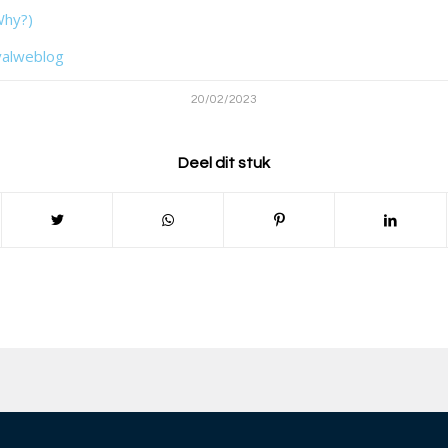
Why?)
valweblog
20/02/2023
Deel dit stuk