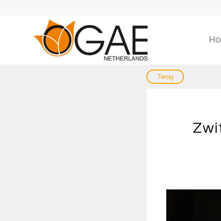
Ho
Zwi