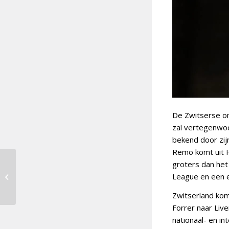
De Zwitserse o
zal vertegenwoo
bekend door zij
Remo komt uit H
groters dan het 
Monika Linkytė voor
League en een 
Litouwen naar
Liverpool
Zwitserland komt
Forrer naar Liv
nationaal- en in