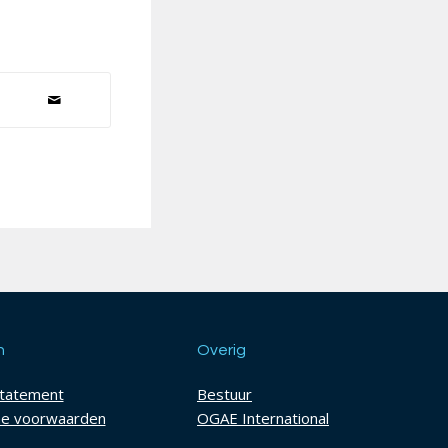
h
Overig
statement
Bestuur
e voorwaarden
OGAE International