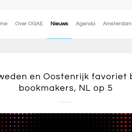
me
Over OGAE
Nieuws
Agenda
Amsterdam 
weden en Oostenrijk favoriet b
bookmakers, NL op 5