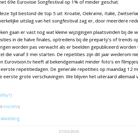
het 69e Eurovisie Songfestival op 1% of minder geschat.
deze tijd bestond de top 5 uit: Kroatië, Oekraïne, Italië, Zwitserl
erkelijke uitslag van het songfestival zag er, door meerdere rede
n gaan er vast nog wat kleine wijzigingen plaatsvinden bij de 
osities in de halve finales, optredens bij de preparty’s of trends o
ingen worden pas verwacht als er beelden gepubliceerd worden 
zel die vanaf 3 mei starten. De repetities zijn dit jaar wederom n
n Eurovision.tv heeft al bekendgemaakt minder foto’s en filmpje
 eerste repetitiedagen. De generale repetities op maandag 12 m
 eerste grote verschuivingen. We blijven het uiteraard allemaal vo
Why?)
th
FetchRSS
)
valweblog
27/03/2025