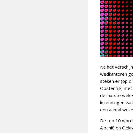
Na het verschijn
wedkantoren goe
steken er (op d
Oostenrijk, met
de laatste weke
inzendingen van 
een aantal weken
De top 10 wordt
Albanië en Oekr