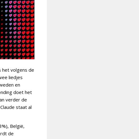
s het volgens de
wee liedjes
Zweden en
ending doet het
aan verder de
Claude staat al
3%), België,
rdt de