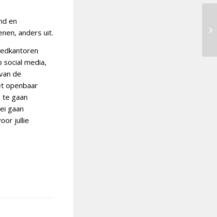
and en
nen, anders uit.
wedkantoren
p social media,
van de
iet openbaar
s te gaan
ei gaan
or jullie