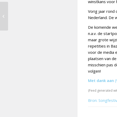
winstkans voor 
Dit jaar STER-blokken
Vorig jaar rond 
bij Eurovisie
Nederland. De w
Songfestival op NPO1
De komende weke
n.a.v. de startp
maar grote wijz
repetities in Ba
voor de media e
plaatsen van de
misschien pas de
volgen!
Met dank aan
(
(Feed generated wi
Bron: Songfesti