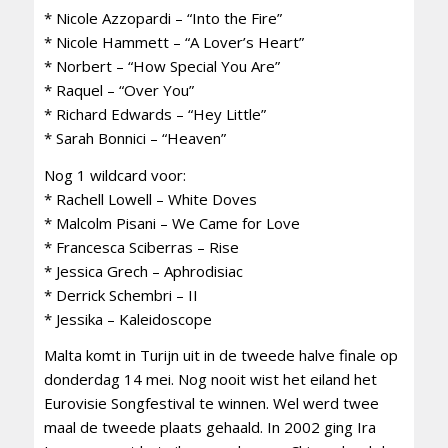
* Nicole Azzopardi – “Into the Fire”
* Nicole Hammett – “A Lover’s Heart”
* Norbert – “How Special You Are”
* Raquel – “Over You”
* Richard Edwards – “Hey Little”
* Sarah Bonnici – “Heaven”
Nog 1 wildcard voor:
* Rachell Lowell – White Doves
* Malcolm Pisani – We Came for Love
* Francesca Sciberras – Rise
* Jessica Grech – Aphrodisiac
* Derrick Schembri – II
* Jessika – Kaleidoscope
Malta komt in Turijn uit in de tweede halve finale op
donderdag 14 mei. Nog nooit wist het eiland het
Eurovisie Songfestival te winnen. Wel werd twee
maal de tweede plaats gehaald. In 2002 ging Ira