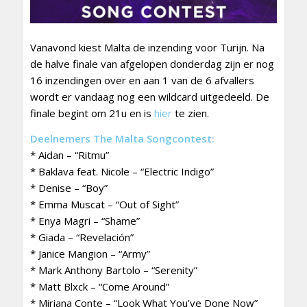
Vanavond kiest Malta de inzending voor Turijn. Na
de halve finale van afgelopen donderdag zijn er nog
16 inzendingen over en aan 1 van de 6 afvallers
wordt er vandaag nog een wildcard uitgedeeld. De
finale begint om 21u en is
hier
te zien.
Deelnemers The Malta Songcontest:
* Aidan – “Ritmu”
* Baklava feat. Nicole – “Electric Indigo”
* Denise – “Boy”
* Emma Muscat – “Out of Sight”
* Enya Magri – “Shame”
* Giada – “Revelación”
* Janice Mangion – “Army”
* Mark Anthony Bartolo – “Serenity”
* Matt Blxck – “Come Around”
* Miriana Conte – “Look What You’ve Done Now”