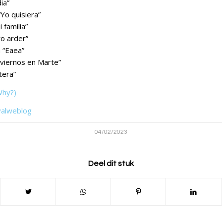
ia”
Yo quisiera”
 familia”
o arder”
 “Eaea”
nviernos en Marte”
tera”
Why?)
valweblog
04/02/2023
Deel dit stuk