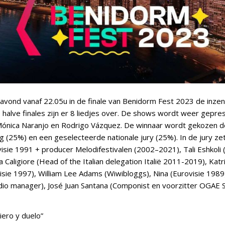
navond vanaf 22.05u in de finale van Benidorm Fest 2023 de inze
e halve finales zijn er 8 liedjes over. De shows wordt weer gepr
ónica Naranjo en Rodrigo Vázquez. De winnaar wordt gekozen d
g (25%) en een geselecteerde nationale jury (25%). In de jury zet
sie 1991 + producer Melodifestivalen (2002–2021), Tali Eshkoli (
a Caligiore (Head of the Italian delegation Italië 2011-2019), Katr
isie 1997), William Lee Adams (Wiwibloggs), Nina (Eurovisie 1989)
radio manager), José Juan Santana (Componist en voorzitter OGAE S
ero y duelo”