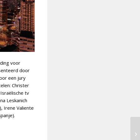
nding voor
esenteerd door
oor een jury
elen: Christer
Israëlische tv
ina Leskanich
, Irene Valiente
panje).