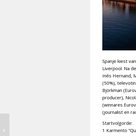
Spanje kiest va
Liverpool. Na d
Inés Hernand, M
(50%), televotin
Björkman (Eurovi
producer), Nicol
(winnares Eurov
(journalist en 
Startvolgorde:
Ulrikke en Alessandra
favorieten in Noorse
1 Karmento “Qui