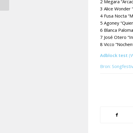
finale
2 Megara “Arcad
3 Alice Wonder “
4 Fusa Nocta “Mi
5 Agoney “Quier
6 Blanca Paloma
7 José Otero “I
8 Vicco “Nochen
Adblock test
(
Bron: Songfesti