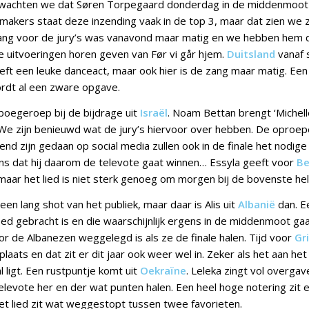
rwachten we dat Søren Torpegaard donderdag in de middenmoot i
makers staat deze inzending vaak in de top 3, maar dat zien we 
ang voor de jury’s was vanavond maar matig en we hebben hem 
 uitvoeringen horen geven van Før vi går hjem.
Duitsland
vanaf s
ft een leuke danceact, maar ook hier is de zang maar matig. Een 
rdt al een zware opgave.
oegeroep bij de bijdrage uit
Israël
. Noam Bettan brengt ‘Michell
 We zijn benieuwd wat de jury’s hiervoor over hebben. De oproep
nd zijn gedaan op social media zullen ook in de finale het nodig
ns dat hij daarom de televote gaat winnen… Essyla geeft voor
Be
aar het lied is niet sterk genoeg om morgen bij de bovenste helf
en lang shot van het publiek, maar daar is Alis uit
Albanië
dan. E
oed gebracht is en die waarschijnlijk ergens in de middenmoot gaa
or de Albanezen weggelegd is als ze de finale halen. Tijd voor
Gr
plaats en dat zit er dit jaar ook weer wel in. Zeker als het aan h
al ligt. Een rustpuntje komt uit
Oekraïne
. Leleka zingt vol overgav
elevote her en der wat punten halen. Een heel hoge notering zit 
Het lied zit wat weggestopt tussen twee favorieten.