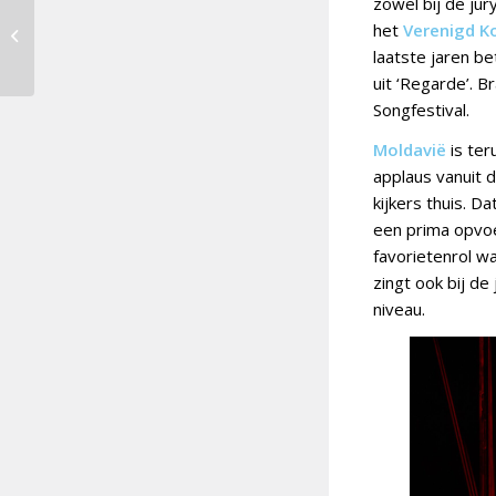
zowel bij de jur
21u: Tweede halve
het
Verenigd Ko
finale Eurovisie
laatste jaren b
Songfestival 2026
uit ‘Regarde’. 
Songfestival.
Moldavië
is ter
applaus vanuit d
kijkers thuis. 
een prima opvoer
favorietenrol w
zingt ook bij de
niveau.