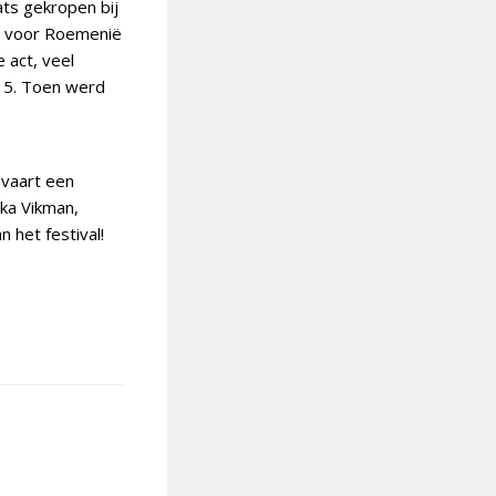
ats gekropen bij
at voor Roemenië
 act, veel
015. Toen werd
nvaart een
ika Vikman,
 het festival!