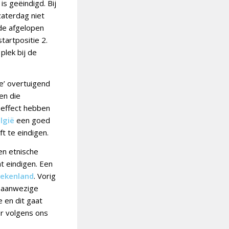
s geëindigd. Bij
zaterdag niet
de afgelopen
tartpositie 2.
plek bij de
e’ overtuigend
en die
e effect hebben
lgië
een goed
t te eindigen.
en etnische
t eindigen. Een
iekenland
. Vorig
et aanwezige
e en dit gaat
er volgens ons