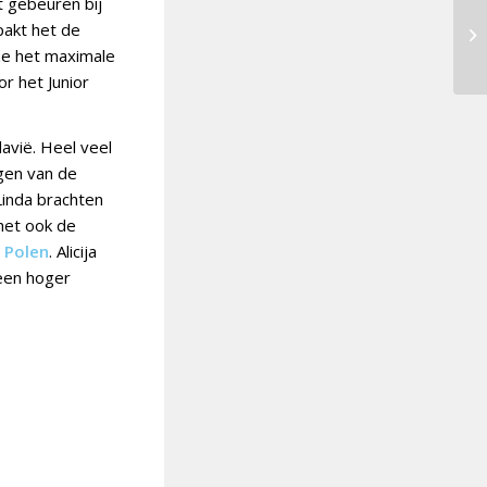
t gebeuren bij
akt het de
 ze het maximale
r het Junior
avië. Heel veel
jgen van de
Linda brachten
 het ook de
n
Polen
. Alicija
 een hoger