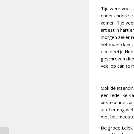
Tijd weer voor e
onder andere f
komen. Tijd voor
artiest in hart 
morgen zeker r
het moet doen, 
een beetje Neder
geschreven door
veel op aan te m
Ook de inzendin
een redelijke kl
uitstekende zang
af of er nog we
met het meeste
De groep Lelek 