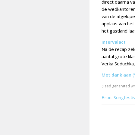
direct daarna v
de wedkantoren 
van de afgelopen
applaus van het
het gastland laa
Intervalact
Na de recap zek
aantal grote kla
Verka Seduchka, 
Met dank aan
(
(Feed generated wi
Bron: Songfesti