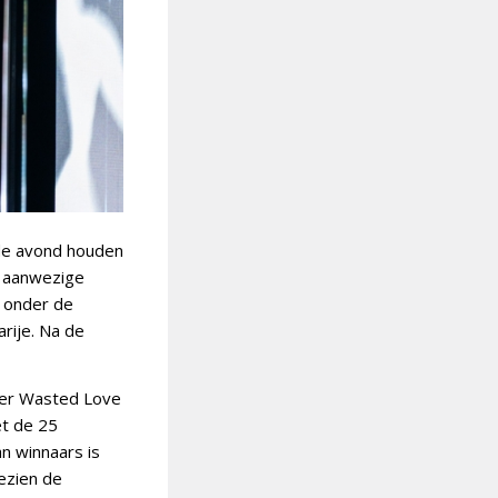
 de avond houden
e aanwezige
d onder de
rije. Na de
mer Wasted Love
et de 25
an winnaars is
ezien de