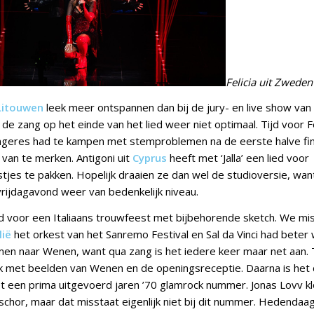
Felicia uit Zweden
Litouwen
leek meer ontspannen dan bij de jury- en live show van
 de zang op het einde van het lied weer niet optimaal. Tijd voor Fel
ngeres had te kampen met stemproblemen na de eerste halve fin
 van te merken. Antigoni uit
Cyprus
heeft met ‘Jalla’ een lied voor
tjes te pakken. Hopelijk draaien ze dan wel de studioversie, want
vrijdagavond weer van bedenkelijk niveau.
ijd voor een Italiaans trouwfeest met bijbehorende sketch. We mis
lië
het orkest van het Sanremo Festival en Sal da Vinci had beter
n naar Wenen, want qua zang is het iedere keer maar net aan. 
eak met beelden van Wenen en de openingsreceptie. Daarna is het
 een prima uitgevoerd jaren ’70 glamrock nummer. Jonas Lovv klo
hor, maar dat misstaat eigenlijk niet bij dit nummer. Hedendaa