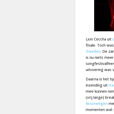
Lion Ceccha uit
finale. Toch was
Zweden
. De za
is nu niets meer
songfestivalfees
uitvoering was 
Daarna is het t
inzending uit
Ita
mee kunnen neme
(vrij lange) br
Noorwegen
met
momenten wat sc