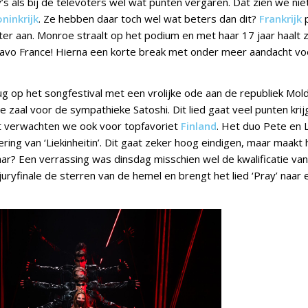
y’s als bij de televoters wel wat punten vergaren. Dat zien we nie
ninkrijk
. Ze hebben daar toch wel wat beters dan dit?
Frankrijk
p
eter aan. Monroe straalt op het podium en met haar 17 jaar haalt
Bravo France! Hierna een korte break met onder meer aandacht voo
ug op het songfestival met een vrolijke ode aan de republiek Mold
e zaal voor de sympathieke Satoshi. Dit lied gaat veel punten kri
Dat verwachten we ook voor topfavoriet
Finland
. Het duo Pete en 
ing van ‘Liekinheitin’. Dit gaat zeker hoog eindigen, maar maakt
aar? Een verrassing was dinsdag misschien wel de kwalificatie va
 juryfinale de sterren van de hemel en brengt het lied ‘Pray’ naar