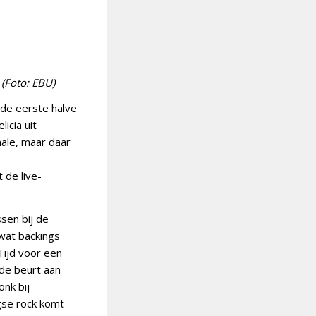
 (Foto: EBU)
 de eerste halve
icia uit
ale, maar daar
 de live-
sen bij de
 wat backings
Tijd voor een
 de beurt aan
nk bij
gse rock komt