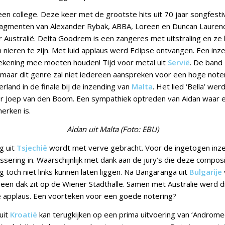
en college. Deze keer met de grootste hits uit 70 jaar songfesti
ragmenten van Alexander Rybak, ABBA, Loreen en Duncan Laurenc
 Australië. Delta Goodrem is een zangeres met uitstraling en ze 
en nieren te zijn. Met luid applaus werd Eclipse ontvangen. Een in
ekening mee moeten houden! Tijd voor metal uit
Servië
. De band
maar dit genre zal niet iedereen aanspreken voor een hoge note
land in de finale bij de inzending van
Malta
. Het lied ‘Bella’ we
 Joep van den Boom. Een sympathiek optreden van Aidan waar eig
erken is.
Aidan uit Malta (Foto: EBU)
g uit
Tsjechië
wordt met verve gebracht. Voor de ingetogen inzen
assering in. Waarschijnlijk met dank aan de jury’s die deze composi
 toch niet links kunnen laten liggen. Na Bangaranga uit
Bulgarije
l een dak zit op de Wiener Stadthalle. Samen met Australië werd 
 applaus. Een voorteken voor een goede notering?
uit
Kroatië
kan terugkijken op een prima uitvoering van ‘Andromeda