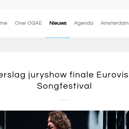
me
Over OGAE
Nieuws
Agenda
Amsterdam 
erslag juryshow finale Eurovis
Songfestival