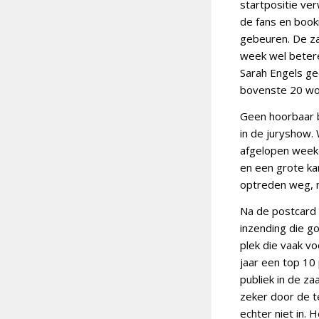
startpositie ve
de fans en book
gebeuren. De z
week wel betere
Sarah Engels gee
bovenste 20 wo
Geen hoorbaar b
in de juryshow.
afgelopen weeke
en een grote ka
optreden weg, m
Na de postcard e
inzending die g
plek die vaak vo
jaar een top 10 
publiek in de za
zeker door de t
echter niet in. 