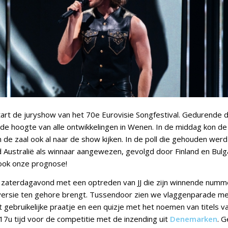
art de juryshow van het 70e Eurovisie Songfestival. Gedurende
op de hoogte van alle ontwikkelingen in Wenen. In de middag kon d
n de zaal ook al naar de show kijken. In de poll die gehouden wer
Australië als winnaar aangewezen, gevolgd door Finland en Bulga
ook onze prognose!
 zaterdagavond met een optreden van JJ die zijn winnende num
 versie ten gehore brengt. Tussendoor zien we vlaggenparade m
et gebruikelijke praatje en een quizje met het noemen van titels v
.17u tijd voor de competitie met de inzending uit
Denemarken
. G