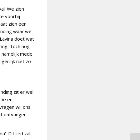
val. We zien
e voorbij
laat zien een
zending waar we
 Lavina doet wat
ring. Toch nog
rd namelijk mede
enlijk niet zo
ding zit er wel
tie en
vragen wij ons
dit ontvangen
’. Dit lied zal