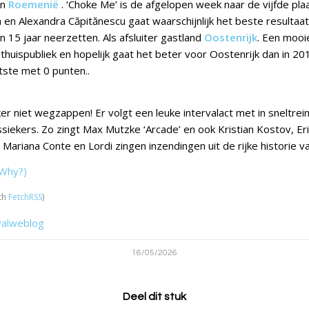
an
Roemenië
. ‘Choke Me’ is de afgelopen week naar de vijfde pla
en Alexandra Căpitănescu gaat waarschijnlijk het beste resulta
 15 jaar neerzetten. Als afsluiter gastland
Oostenrijk
. Een mooie
 thuispubliek en hopelijk gaat het beter voor Oostenrijk dan in 2
tste met 0 punten..
er niet wegzappen! Er volgt een leuke intervalact met in sneltrei
ssiekers. Zo zingt Max Mutzke ‘Arcade’ en ook Kristian Kostov, Er
Mariana Conte en Lordi zingen inzendingen uit de rijke historie van
Why?)
th
FetchRSS
)
valweblog
16/05/2026
Deel dit stuk