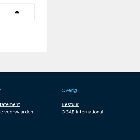
h
Overig
statement
Bestuur
e voorwaarden
OGAE International