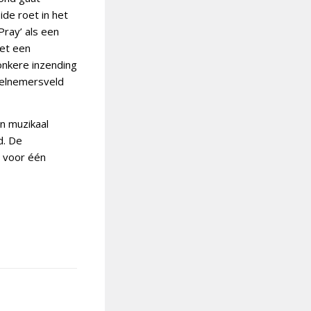
ide roet in het
Pray’ als een
met een
onkere inzending
eelnemersveld
n muzikaal
d. De
 voor één