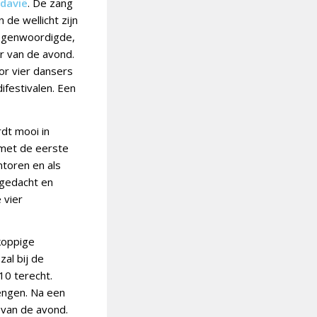
davië
. De zang
 de wellicht zijn
rtegenwoordigde,
er van de avond.
or vier dansers
ifestivalen. Een
dt mooi in
 met de eerste
toren en als
agedacht en
 vier
fkoppige
al bij de
10 terecht.
rengen. Na een
 van de avond.