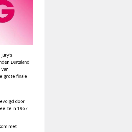
jury’s,
nden Duitsland
 van
e grote finale
gevolgd door
mee ze in 1967
lkom met