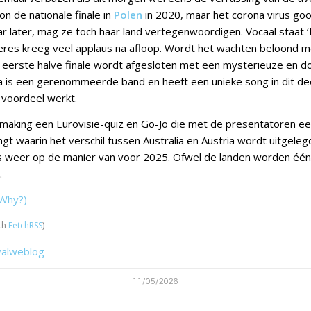
on de nationale finale in
Polen
in 2020, maar het corona virus goo
ar later, mag ze toch haar land vertegenwoordigen. Vocaal staat ‘
eres kreeg veel applaus na afloop. Wordt het wachten beloond 
e eerste halve finale wordt afgesloten met een mysterieuze en d
na is een gerenommeerde band en heeft een unieke song in dit d
 voordeel werkt.
aking een Eurovisie-quiz en Go-Jo die met de presentatoren ee
gt waarin het verschil tussen Australia en Austria wordt uitgeleg
s weer op de manier van voor 2025. Ofwel de landen worden één
.
Why?)
th
FetchRSS
)
valweblog
11/05/2026