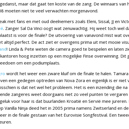
 gedanst, maar dat gaat ten koste van de zang. De winnaars van h
008 moeten niet te veel verwachten morgenavond.
ak met fans en met oud deelnemers zoals Eleni, Sissal, JJ en Victor
ië
. Zanger Sal Da Vinci oogt wat zenuwachtig. Hij weet toch wel da
laatst is voor de finale? De uitvoering van vanavond mist wat ov
et altijd perfect. De act ziet er overigens prima uit met mooie visu
land
! Linda & Pete weten de camera goed te bespelen en laten zi
ntoren hoog inzetten op een mogelijke Finse overwinning. Dit 
meedoen om een podiumplaats.
ro
wordt het weer een zware kluif om de finale te halen. Tamara 
en een gedegen optreden van Nova Zora en eigenlijk is er niet v
sschien is dat net wel het probleem. Het is een inzending die na
kende zangeres weet doorgaans niet zo veel punten te vergaren 
geluk voor haar is dat buurlanden Kroatië en Servië mee jureren.
p Vanilla Ninja deed het in 2005 prima namens Zwitserland en de
er in de finale gestaan van het Eurovisie Songfestival. Een twee
beuren.