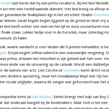
t
Israël
laat horen dat hij een prima vocalist is. Bij het lied Michel
 act met een ronddraaiende diamant. Het lied kreeg na afloop e
n garandeerde finaleplaats ligt in het verschiet. Finalist
Duitsla
naar Wenen. Sarah Engels begint liggend op de grond en doet vrij s
et lied heeft echter niet veel om het lijf en onze oosterburen moet
de finale staan. Lekker liedje voor in de Euroclub, maar zaterdag mo
ovenste 20 halen.
ak, waarin aandacht is voor landen die 0 punten behaalden, is he
lgië
. Essyla begint zelfverzekerd in een sneeuwrijke omgeving. 
s prima, al kwam het misschien in zijn geheel wat tam over. Vo
mooi einde van de uitvoering op de catwalk. Wordt een dubbeltje 
r de laatste vier acts. Lion Ceccha uit
Litouwen
komt direct voca
 een donkere opvoering, maar het totaalplaatje klopt wel. Op het
eine vocale uitglijder, waarna de zanger wat geforceerd naar het 
 competitie komt uit
San Marino
. Senhit brengt met hulp van Boy 
tar dat onderaan bungelt bij de bookmakers. Maar toch is het een 
lemaal verbazen als dit morgen wel eens de verrassing van de a