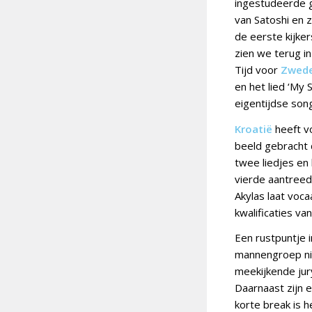
ingestudeerde gr
van Satoshi en z
de eerste kijker
zien we terug in
Tijd voor
Zwed
en het lied ‘My 
eigentijdse song
Kroatië
heeft v
beeld gebracht
twee liedjes en 
vierde aantreed
Akylas laat voc
kwalificaties v
Een rustpuntje 
mannengroep nie
meekijkende jur
Daarnaast zijn 
korte break is h