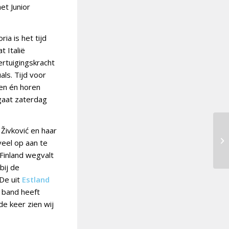
et Junior
ia is het tijd
t Italië
ertuigingskracht
als. Tijd voor
en én horen
gaat zaterdag
Živković en haar
eel op aan te
 Finland wegvalt
bij de
 De uit
Estland
 band heeft
de keer zien wij