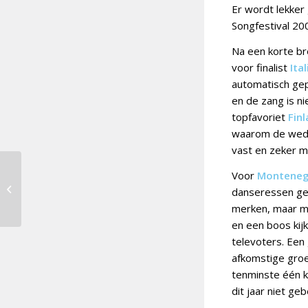
Er wordt lekker
Songfestival 2
Na een korte bre
voor finalist
Ital
automatisch gep
en de zang is ni
topfavoriet
Fin
waarom de wedka
vast en zeker 
Joost Klein, Käärijä en
Voor
Monteneg
Tommy Cash slaan
danseressen gev
handen ineen
merken, maar mi
en een boos kij
televoters. Een 
afkomstige groe
tenminste één ke
dit jaar niet ge