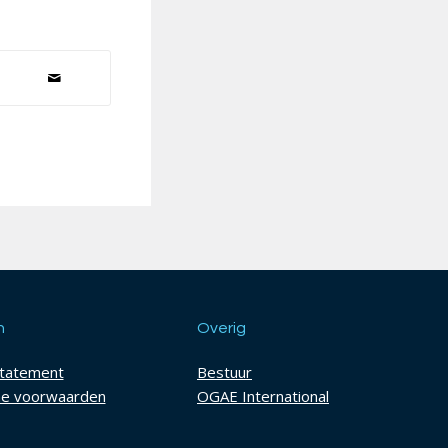
h
Overig
statement
Bestuur
e voorwaarden
OGAE International