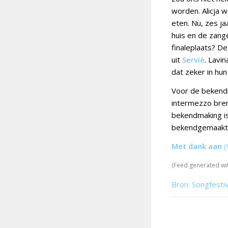
worden. Alicja w
eten. Nu, zes ja
huis en de zang
finaleplaats? D
uit
Servië
. Lavi
dat zeker in hun
Voor de bekendm
intermezzo bren
bekendmaking i
bekendgemaakt
Met dank aan
(
(Feed generated wi
Bron: Songfesti