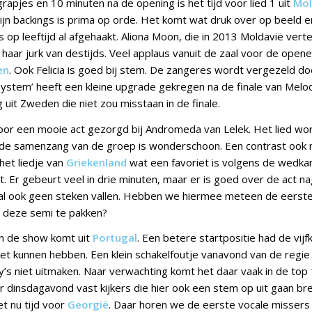
apjes en 10 minuten na de opening is het tijd voor lied 1 uit
Mol
ijn backings is prima op orde. Het komt wat druk over op beeld en
s op leeftijd al afgehaakt. Aliona Moon, die in 2013 Moldavië ve
 haar jurk van destijds. Veel applaus vanuit de zaal voor de open
en
. Ook Felicia is goed bij stem. De zangeres wordt vergezeld do
System’ heeft een kleine upgrade gekregen na de finale van Melod
 uit Zweden die niet zou misstaan in de finale.
oor een mooie act gezorgd bij Andromeda van Lelek. Het lied wor
 de samenzang van de groep is wonderschoon. Een contrast ook
het liedje van
Griekenland
wat een favoriet is volgens de wedkan
t. Er gebeurt veel in drie minuten, maar er is goed over de act n
aal ook geen steken vallen. Hebben we hiermee meteen de eerste
an deze semi te pakken?
in de show komt uit
Portugal
. Een betere startpositie had de vij
t kunnen hebben. Een klein schakelfoutje vanavond van de regie z
y’s niet uitmaken. Naar verwachting komt het daar vaak in de top 
er dinsdagavond vast kijkers die hier ook een stem op uit gaan b
et nu tijd voor
Georgië
. Daar horen we de eerste vocale missers