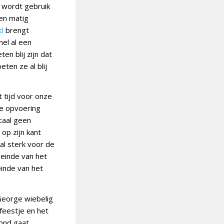
le wordt gebruik
en matig
nd
brengt
nel al een
en blij zijn dat
eten ze al blij
t tijd voor onze
De opvoering
caal geen
op zijn kant
al sterk voor de
 einde van het
einde van het
George wiebelig
feestje en het
vond gaat