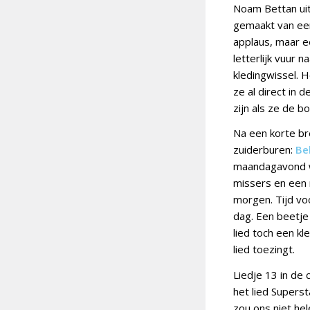
Noam Bettan ui
gemaakt van een
applaus, maar ee
letterlijk vuur 
kledingwissel. H
ze al direct in 
zijn als ze de b
Na een korte bre
zuiderburen:
Be
maandagavond wa
missers en een 
morgen. Tijd voo
dag. Een beetje
lied toch een kl
lied toezingt.
Liedje 13 in de
het lied Supers
zou ons niet he