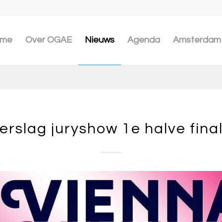
me
Over OGAE
Nieuws
Agenda
Amsterdam 
erslag juryshow 1e halve fina