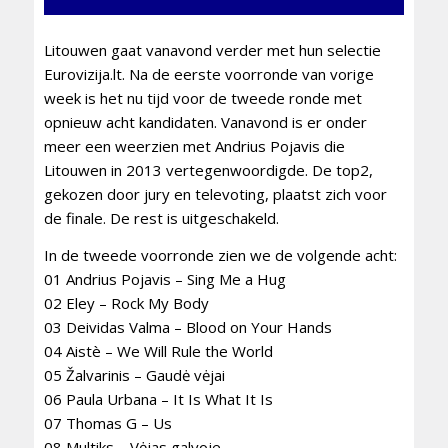
Litouwen gaat vanavond verder met hun selectie
Eurovizija.lt. Na de eerste voorronde van vorige
week is het nu tijd voor de tweede ronde met
opnieuw acht kandidaten. Vanavond is er onder
meer een weerzien met Andrius Pojavis die
Litouwen in 2013 vertegenwoordigde. De top2,
gekozen door jury en televoting, plaatst zich voor
de finale. De rest is uitgeschakeld.
In de tweede voorronde zien we de volgende acht:
01 Andrius Pojavis – Sing Me a Hug
02 Eley – Rock My Body
03 Deividas Valma – Blood on Your Hands
04 Aistè – We Will Rule the World
05 Žalvarinis – Gaudė vėjai
06 Paula Urbana – It Is What It Is
07 Thomas G – Us
08 Multiks – Vėjas galvoje