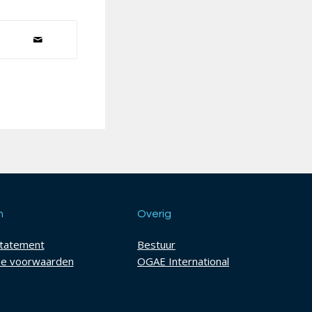
h
Overig
statement
Bestuur
e voorwaarden
OGAE International