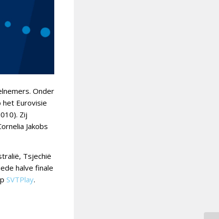
eelnemers. Onder
 het Eurovisie
010). Zij
Cornelia Jakobs
stralië, Tsjechië
ede halve finale
op
SVTPlay
.