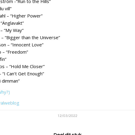
tröm -“Run to the Hills”
 vill”
ahl – “Higher Power”
 “Änglavakt”
 – “My Way”
– “Bigger than the Universe”
on – “Innocent Love”
o – “Freedom”
fin”
obs – “Hold Me Closer”
– “I Can’t Get Enough”
 i dimman”
Why?)
valweblog
12/03/2022