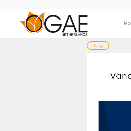
Ho
Vana