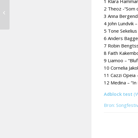
1 Klara Hammars
2 Theoz -“Som du
Rosa Linn voor
Armenië naar Turijn
3 Anna Bergend
4 John Lundvik –
5 Tone Sekelius
6 Anders Bagge 
7 Robin Bengtss
8 Faith Kakemb
9 Liamoo – “Bluf
10 Cornelia Jak
11 Cazzi Opeia 
12 Medina – “In
Adblock test
(
Bron: Songfesti