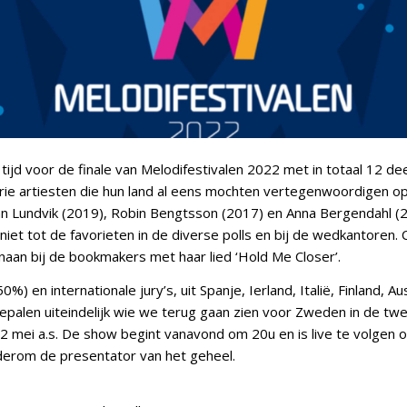
 tijd voor de finale van Melodifestivalen 2022 met in totaal 12 d
rie artiesten die hun land al eens mochten vertegenwoordigen op
ohn Lundvik (2019), Robin Bengtsson (2017) en Anna Bergendahl (2
iet tot de favorieten in de diverse polls en bij de wedkantoren. 
naan bij de bookmakers met haar lied ‘Hold Me Closer’.
%) en internationale jury’s, uit Spanje, Ierland, Italië, Finland, Au
epalen uiteindelijk wie we terug gaan zien voor Zweden in de twe
 mei a.s. De show begint vanavond om 20u en is live te volgen 
derom de presentator van het geheel.