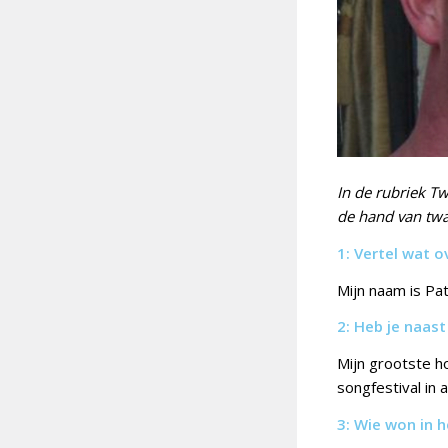
In de rubriek T
de hand van twaa
1: Vertel wat o
Mijn naam is Pat
2: Heb je naas
Mijn grootste h
songfestival in
3: Wie wo
n in h