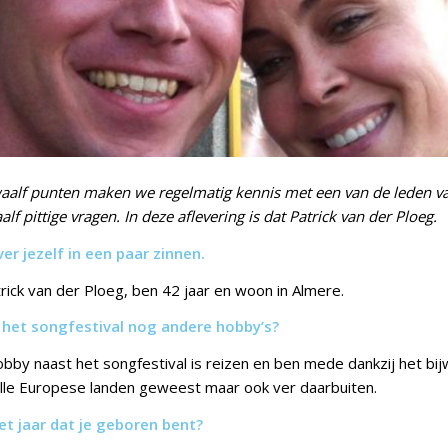
waa
lf punten maken we regelmatig kennis met een van de leden 
lf pittige vragen. In deze aflevering is dat Patrick van der Ploeg.
ver jezelf in een paar zinnen.
rick van der Ploeg, ben 42 jaar en woon in Almere.
t het songfestival nog andere hobby’s?
obby naast het songfestival is reizen en ben mede dankzij het bi
 alle Europese landen geweest maar ook ver daarbuiten.
et ja
ar dat je geboren bent?