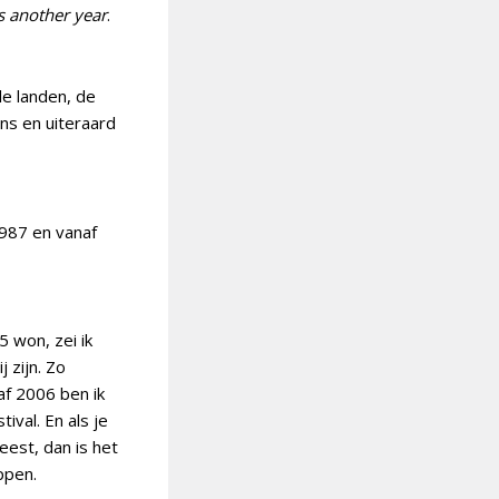
s another year
.
le landen, de
ns en uiteraard
1987 en vanaf
5 won, zei ik
j zijn. Zo
f 2006 ben ik
tival. En als je
eest, dan is het
ppen.