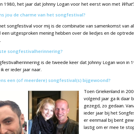
in 1980, het jaar dat Johnny Logan voor het eerst won met
What’
ens jou de charme van het songfestival?
et songfestival voor mij is de combinatie van samenkomst van al
al een uitgesproken mening hebben over de liedjes en de optrede
.
ste songfestivalherinnering?
gfestivalherinnering is de tweede keer dat Johnny Logan won in 
ik er ieder jaar naar.
ens een (of meerdere) songfestival(s) bijgewoond?
Toen Grie
kenland in 200
volgend jaar ga ik daar bi
gezegd, zo gedaan. Vana
ieder jaar bij het Songfes
er eenmaal bij bent gew
lastig om er mee te sto