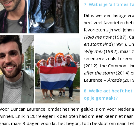
7: Wat is je ‘all times f
Dit is wel een lastige vr
heel veel favorieten heb
favorieten zijn wel Joh
Hold me now
(1987), Ca
en stormvind
(1991), Lin
Why me?
(1992), maar z
recentere zoals Loreen
(2012), the Common Lin
after the storm
(2014) e
Laurence –
Arcade
(2019
8: Welke act heeft het
op je gemaakt?
h voor Duncan Laurence, omdat het hem gelukt is om voor Nederl
winnen. En ik in 2019 eigenlijk besloten had om een keer niet naar
 gaan, maar 3 dagen voordat het begon, toch besloot om naar Tel 