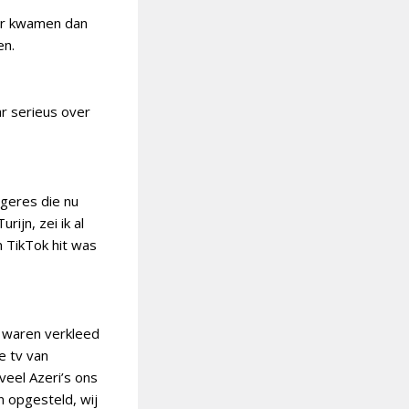
er kwamen dan
en.
r serieus over
ngeres die nu
rijn, zei ik al
n TikTok hit was
) waren verkleed
e tv van
eel Azeri’s ons
n opgesteld, wij