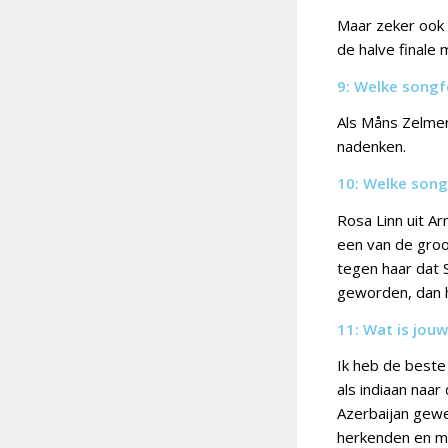
Maar zeker ook
de halve finale 
9: Welke songf
Als Måns Zelmer
nadenken.
10: Welke song
Rosa Linn uit A
een van de groots
tegen haar dat 
geworden, dan h
11: Wat is jou
Ik heb de beste
als indiaan naar
Azerbaijan gewe
herkenden en me