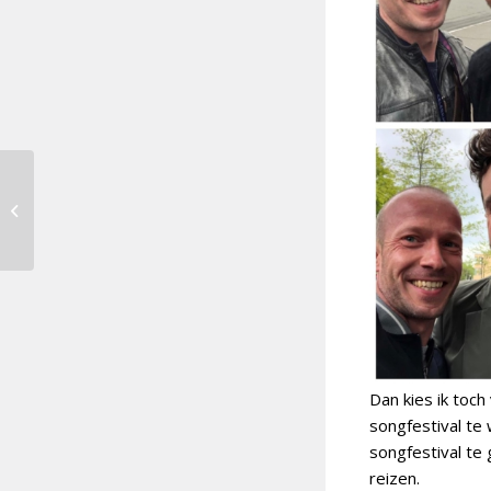
Pierre Kartner (87)
overleden
Dan kies ik toc
songfestival te 
songfestival te
reizen.