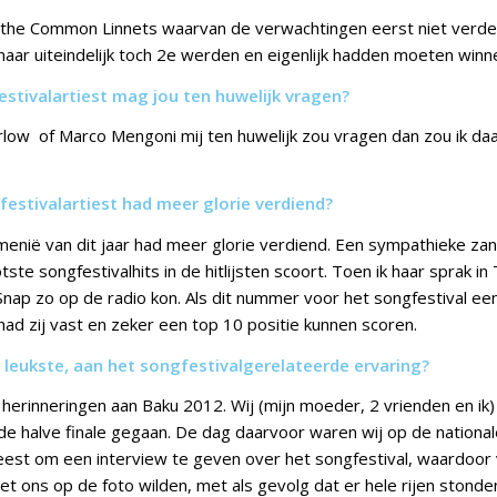
 the Common Linnets waarvan de verwachtingen eerst niet verd
maar uiteindelijk toch 2e werden en eigenlijk hadden moeten winn
estivalartiest mag jou ten huwelijk vragen?
low of Marco Mengoni mij ten huwelijk zou vragen dan zou ik daa
festivalartiest had meer glorie verdiend?
rmenië van dit jaar had meer glorie verdiend. Een sympathieke za
te songfestivalhits in de hitlijsten scoort. Toen ik haar sprak in Tu
Snap zo op de radio kon. Als dit nummer voor het songfestival ee
ad zij vast en zeker een top 10 positie kunnen scoren.
w leukste, aan het songfestivalgerelateerde ervaring?
 herinneringen aan Baku 2012. Wij (mijn moeder, 2 vrienden en ik
 de halve finale gegaan. De dag daarvoor waren wij op de national
est om een interview te geven over het songfestival, waardoor v
t ons op de foto wilden, met als gevolg dat er hele rijen stonde