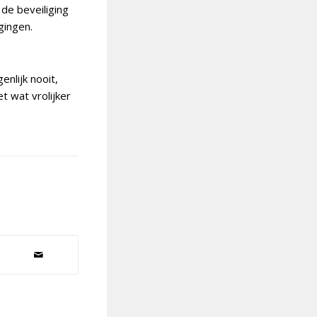
de beveiliging
gingen.
enlijk nooit,
t wat vrolijker