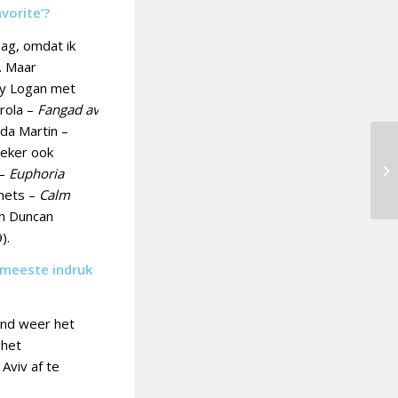
avorite’?
aag, omdat ik
. Maar
nny Logan met
rola –
Fangad av
da Martin –
eker ook
 –
Euphoria
nets –
Calm
n Duncan
).
 meeste indruk
and weer het
 het
Aviv af te