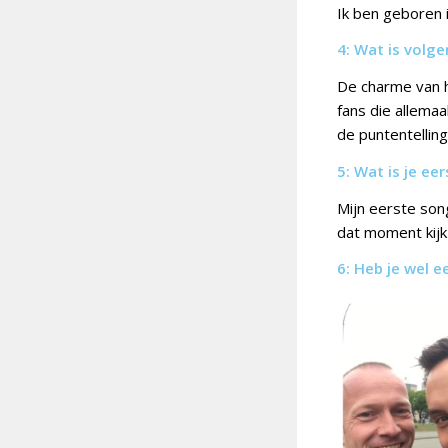
Ik ben geboren 
4: Wat is volg
De charme van h
fans die allema
de puntentelling
5: Wat is j
e eer
Mijn eerste son
dat moment kijk 
6: Heb je
wel e