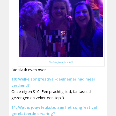
Met Bojana in 2022
Die sla ik even over.
10: Welke songfestival-deelnemer had meer
verdiend?
Onze eigen S10. Een prachtig lied, fantastisch
gezongen en zeker een top 3.
11: Wat is jouw leukste, aan het songfestival
gerelateerde ervaring?