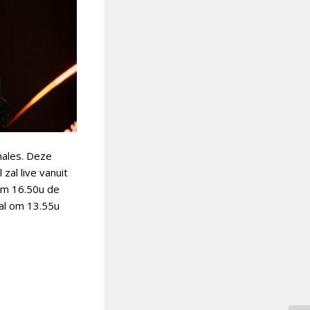
nales. Deze
zal live vanuit
 om 16.50u de
zal om 13.55u