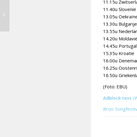
11.15u Zwitserl
Jeangu Macrooy maakt
11.40u Slovenië
12 punten vakjury
13.05u Oekraïn
bekend
13.30u Bulgarije
13.55u Nederla
14.20u Moldavi
14.45u Portugal
15.35u Kroatië
16.00u Denema
16.25u Oostenri
16.50u Griekenl
(Foto: EBU)
Adblock test
(
Bron: Songfesti