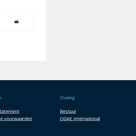
h
Overig
statement
Bestuur
e voorwaarden
OGAE International