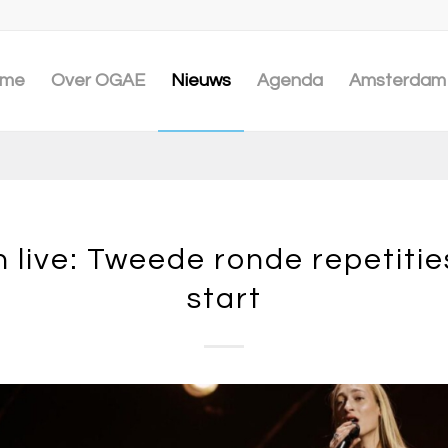
me
Over OGAE
Nieuws
Agenda
Amsterdam 
n live: Tweede ronde repetiti
start