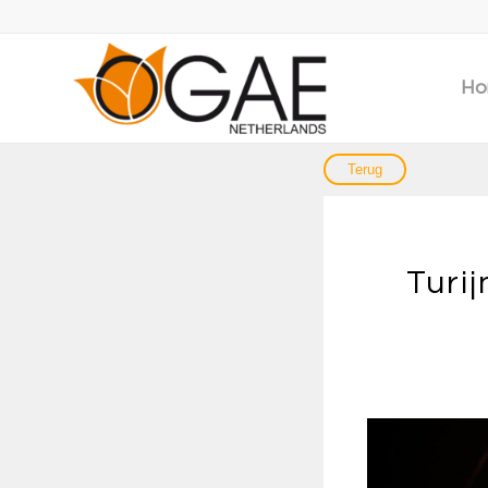
Ho
Turij