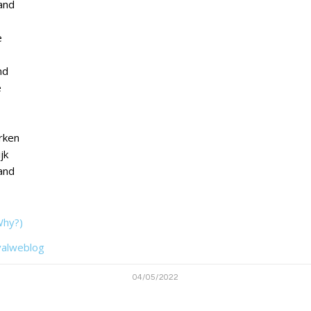
and
e
nd
ë
rken
jk
and
Why?)
valweblog
04/05/2022