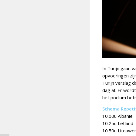
In Turijn gaan v
opvoeringen zijn
Turijn verslag d
dag af. Er word
het podium betr
Schema Repetit
10.00u Albanië
10.25u Letland
10.50u Litouwe