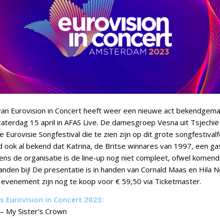
van Eurovision in Concert heeft weer een nieuwe act bekendgema
terdag 15 april in AFAS Live. De damesgroep Vesna uit Tsjechië 
Eurovisie Songfestival die te zien zijn op dit grote songfestival
ook al bekend dat Katrina, de Britse winnares van 1997, een g
ens de organisatie is de line-up nog niet compleet, ofwel komend
anden bij! De presentatie is in handen van Cornald Maas en Hila N
t evenement zijn nog te koop voor € 59,50 via Ticketmaster.
s Eurovision in Concert 2023:
 – My Sister’s Crown