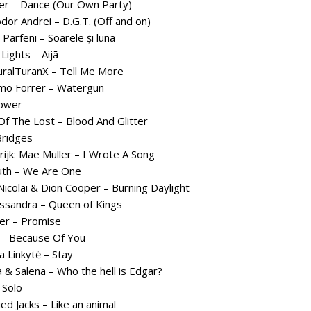
er – Dance (Our Own Party)
or Andrei – D.G.T. (Off and on)
Parfeni – Soarele şi luna
Lights – Aijā
uralTuranX – Tell Me More
emo Forrer – Watergun
Power
Of The Lost – Blood And Glitter
 Bridges
rijk: Mae Muller – I Wrote A Song
outh – We Are One
Nicolai & Dion Cooper – Burning Daylight
ssandra – Queen of Kings
ger – Promise
 – Because Of You
a Linkytė – Stay
 & Salena – Who the hell is Edgar?
 Solo
ed Jacks – Like an animal