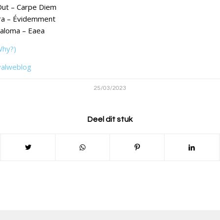
 Out – Carpe Diem
arra – Évidemment
Paloma – Eaea
Why?)
valweblog
25/03/2023
Deel dit stuk