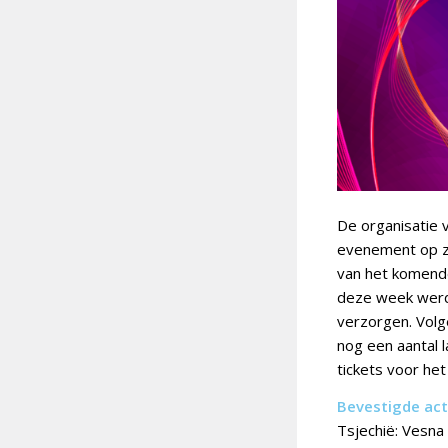
De organisatie 
evenement op za
van het komende 
deze week werd 
verzorgen. Volg
nog een aantal l
tickets voor he
Bevestigde act
Tsjechië: Vesna