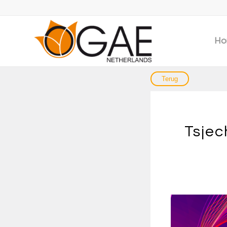
Ho
Tsjec