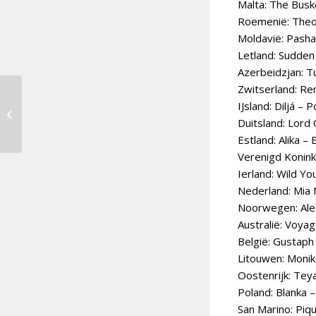
Malta: The Busk
Roemenië: Theod
Moldavië: Pasha 
Letland: Sudden 
Azerbeidzjan: T
Zwitserland: R
Mia en Dion gaan na
IJsland: Diljá – 
Eurovisie Songfestival
Duitsland: Lord 
solo verder
Estland: Alika –
Verenigd Konink
Ierland: Wild Y
Nederland: Mia 
Noorwegen: Ale
Australië: Voya
België: Gustaph
Litouwen: Monik
Oostenrijk: Teya
Poland: Blanka –
San Marino: Piqu