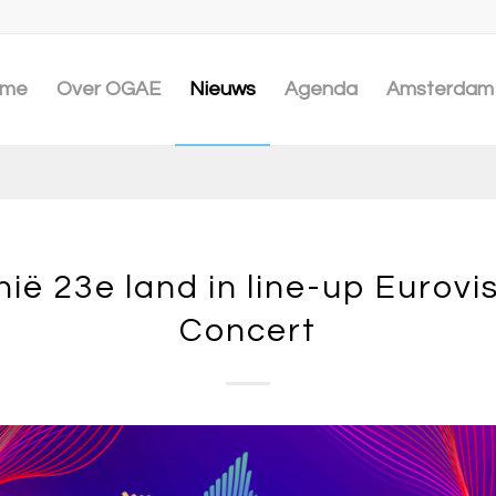
me
Over OGAE
Nieuws
Agenda
Amsterdam 
hië 23e land in line-up Eurovis
Concert