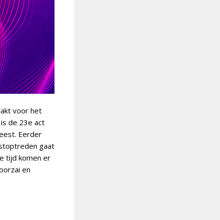
akt voor het
is de 23e act
feest. Eerder
astoptreden gaat
e tijd komen er
oorzai en