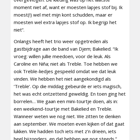
moment niet af, want er moesten lapjes stof bij. Ik
moest(!) wel met mijn kont schudden, maar er
moesten wel extra lapjes stof op. Ik begrijp het
niet”.
Onlangs heeft het trio weer opgetreden als
gastbijdrage aan de band van Djem; Bakelied. “Ik
vroeg: willen jullie meedoen, voor de leuk. Als
Caroline en Niña; niet als Treble. Toe hebben we
ook Treble-liedjes gespeeld omdat we dat leuk
vinden. We hebben het niet aangekondigd als
‘Treble’. Op die middag gebeurde er iets magisch,
het was echt ontzettend geweldig. En toen ging het
borrelen… We gaan een mini-tourtje doen, als in:
een weekend-tourtje met Bakelied en Treble.
Wanneer weten we nog niet. We zitten te denken
aan september. We moeten even kijken of dat gaat
lukken. We hadden toch iets met z’n drieën, iets
heel bijzonders, en dat hebben we nog steeds.”