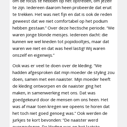
om de focus te hebben op het optreden, om jezelf
te zijn. Iedereen daarom heen probeerde dat eruit
te trekken. Het was niet fijn en dat is ook de reden
geweest dat we niet comfortabel op het podium
hebben gestaan.” Over deze hectische periode. “We
waren jonge blonde meisjes. Iedereen dacht: die
kunnen we wel kneden tot popidooltjes, maar dat
waren we niet en dat was heel lastig! Wij waren
onszelf en eigenwijs.”
Ook was er veel te doen over de kleding. “We
hadden afgesproken dat mijn moeder de styling zou
doen, samen met een naaister. Mijn moeder heeft
de kleding ontworpen en de naaister ging het
maken, in samenwerking met ons. Dat was
goedgekeurd door de mensen om ons heen. Het
was af maar toen kregen we opeens te horen dat
het toch niet goed genoeg was.” Ook werden de
jurkjes te kort bevonden: “De naaister werd
overgevlogen. De kleding was op het laatste