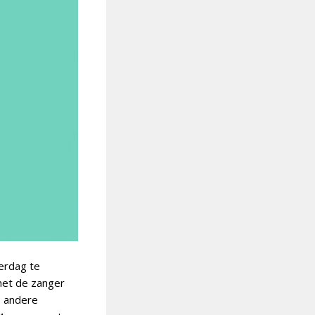
erdag te
 met de zanger
e andere