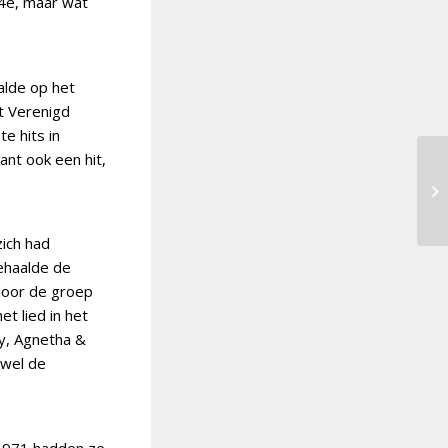
14e, maar wat
alde op het
t Verenigd
e hits in
ant ook een hit,
ich had
ehaalde de
door de groep
t lied in het
y, Agnetha &
 wel de