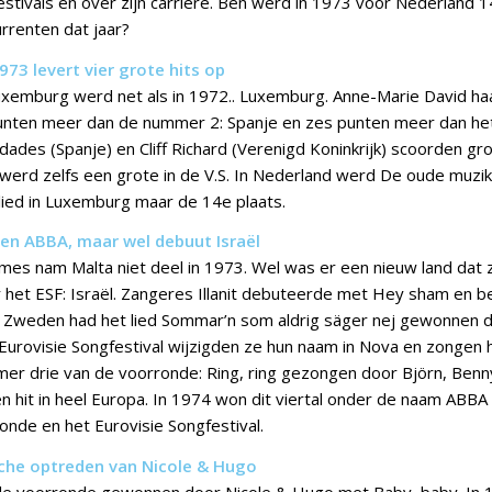
estivals en over zijn carrière. Ben werd in 1973 voor Nederland 
urrenten dat jaar?
973 levert vier grote hits op
uxemburg werd net als in 1972.. Luxemburg. Anne-Marie David ha
punten meer dan de nummer 2: Spanje en zes punten meer dan he
dades (Spanje) en Cliff Richard (Verenigd Koninkrijk) scoorden grot
 werd zelfs een grote in de V.S. In Nederland werd De oude muzik
 lied in Luxemburg maar de 14e plaats.
en ABBA, maar wel debuut Israël
es nam Malta niet deel in 1973. Wel was er een nieuw land dat z
het ESF: Israël. Zangeres Illanit debuteerde met Hey sham en b
In Zweden had het lied Sommar’n som aldrig säger nej gewonnen 
Eurovisie Songfestival wijzigden ze hun naam in Nova en zongen he
er drie van de voorronde: Ring, ring gezongen door Björn, Benn
en hit in heel Europa. In 1974 won dit viertal onder de naam ABBA
de en het Eurovisie Songfestival.
che optreden van Nicole & Hugo