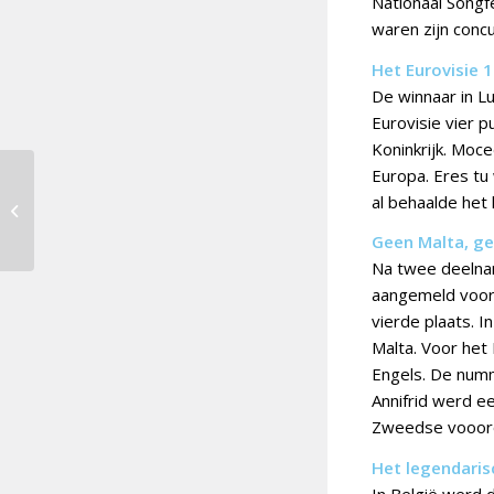
Nationaal Songf
waren zijn conc
Het Eurovisie 1
De winnaar in L
Eurovisie vier 
Koninkrijk. Moce
Europa. Eres tu
Servië van start met
al behaalde het
Pesma za Evroviziju
2023
Geen Malta, ge
Na twee deelnam
aangemeld voor 
vierde plaats. 
Malta. Voor het 
Engels. De numm
Annifrid werd e
Zweedse voooron
Het legendaris