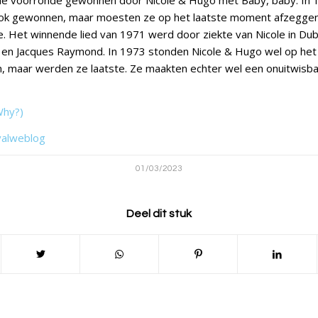
 de voorronde gewonnen door Nicole & Hugo met Baby, baby. In
ok gewonnen, maar moesten ze op het laatste moment afzegge
le. Het winnende lied van 1971 werd door ziekte van Nicole in Du
el en Jacques Raymond. In 1973 stonden Nicole & Hugo wel op het
, maar werden ze laatste. Ze maakten echter wel een onuitwisba
Why?)
valweblog
01/03/2023
Deel dit stuk