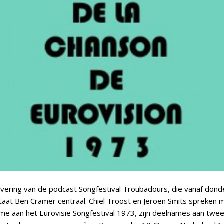
evering van de podcast Songfestival Troubadours, die vanaf dond
 staat Ben Cramer centraal. Chiel Troost en Jeroen Smits spreken
ame aan het Eurovisie Songfestival 1973, zijn deelnames aan twe