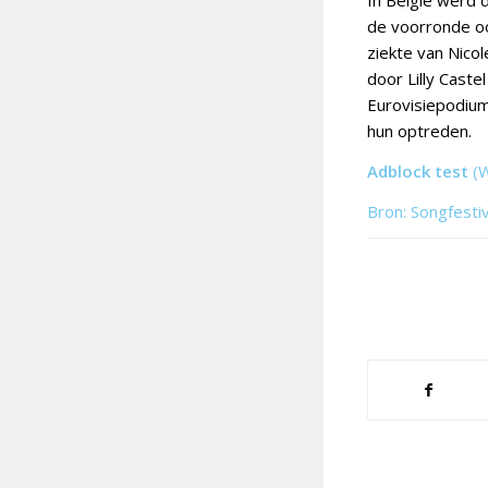
In België werd
de voorronde o
ziekte van Nico
door Lilly Cast
Eurovisiepodium
hun optreden.
Adblock test
(
Bron: Songfesti