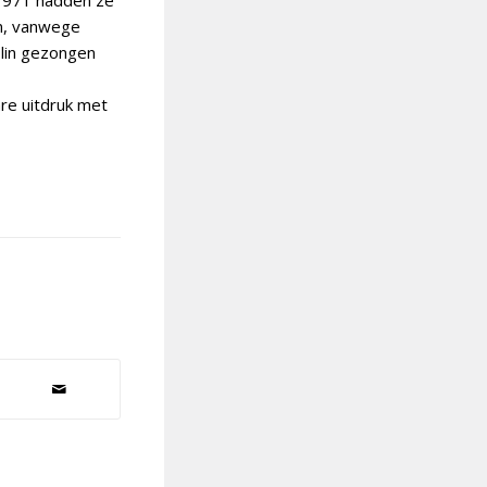
 1971 hadden ze
n, vanwege
blin gezongen
re uitdruk met