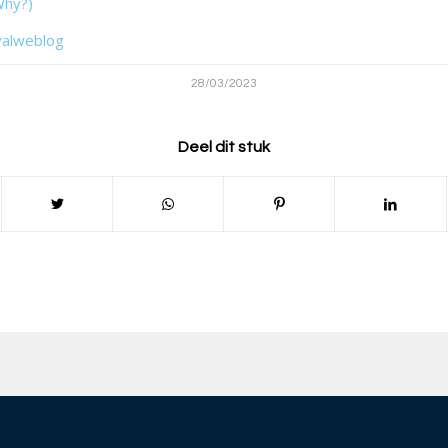
Why?)
valweblog
28/03/2023
Deel dit stuk