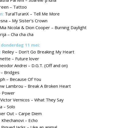
sha Parfeni – Soarele şi luna
reen – Tattoo
n:
TuralTuranX – Tell Me More
sna – My Sister’s Crown
Mia Nicolai & Dion Cooper – Burning Daylight
ijä – Cha cha cha
, donderdag 11 mei:
:
Reiley – Don’t Go Breaking My Heart
ette – Future lover
heodor Andrei – D.G.T. (Off and on)
 – Bridges
ph – Because Of You
w Lambrou – Break A Broken Heart
 – Power
Victor Vernicos – What They Say
a – Solo
ker Out – Carpe Diem
 Khechanovi – Echo
Piqued Jacks – Like an animal