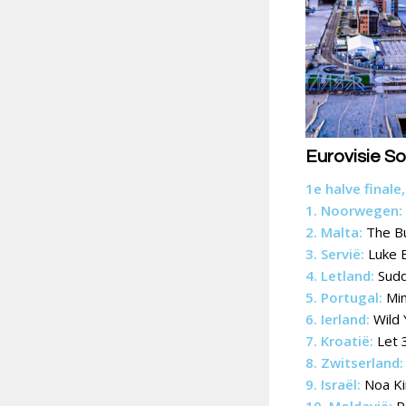
Eurovisie S
1e halve finale
1. Noorwegen:
2. Malta:
The Bu
3. Servië:
Luke B
4. Letland:
Sudd
5. Portugal:
Mim
6. Ierland:
Wild 
7. Kroatië:
Let 
8. Zwitserland:
9. Israël:
Noa Kir