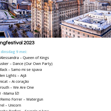
ongfestival 2023
, dinsdag 9 mei:
Alessandra – Queen of Kings
sker – Dance (Our Own Party)
lack – Samo mi se spava
en Lights – Aijā
icat – Ai coração
Youth – We Are One
3 -Mama šč!
Remo Forrer – Watergun
el – Unicorn