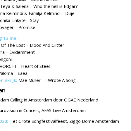
Teya & Salena – Who the hell is Edgar?
ina Kelmindi & Familja Kelmindi – Duje
onika Linkytė – Stay
oyager – Promise
g 13 mei:
Of The Lost – Blood And Glitter
rra – Évidemment
ngoni
TVORCHI – Heart of Steel
Paloma – Eaea
ninkrijk:
Mae Muller – I Wrote A Song
en
rdam Calling in Amsterdam door OGAE Nederland
Eurovision in Concert, AFAS Live Amsterdam
023
: Het Grote Songfestivalfeest, Ziggo Dome Amsterdam