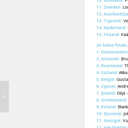
10. Moldavië:
Pa
11. Zweden:
Lo
12. Azerbeidzja
13. Tsjechië:
Ve
14. Nederland:
15. Finland:
Käär
2e halve finale
1. Denemarken
2. Armenië:
Brun
3. Roemenië
: T
4. Estland:
Alika
5. België:
Gusta
6. Cyprus:
Andre
7. IJsland:
Diljá
Douze Points 2023 [4]:
Letland
8. Griekenland:
9. Poland:
Blank
10. Slovenië:
Jo
11. Georgië:
Iru
12. San Marino: