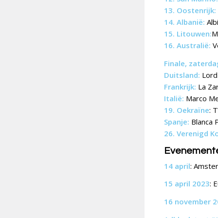
13. Oostenrijk:
14. Albanië:
Alb
15. Litouwen:
M
16. Australië:
V
Finale, zaterda
Duitsland:
Lord 
Frankrijk:
La Za
Italië:
Marco Me
19. Oekraïne
: 
Spanje:
Blanca 
26. Verenigd Ko
Evenement
14 april
: Amste
15 april 2023
: 
16 november 2