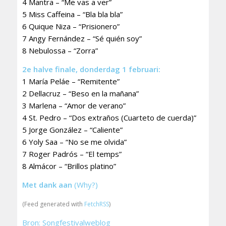
4 Mantra – “Me vas a ver”
5 Miss Caffeina – “Bla bla bla”
6 Quique Niza – “Prisionero”
7 Angy Fernández – “Sé quién soy”
8 Nebulossa – “Zorra”
2e halve finale, donderdag 1 februari:
1 María Peláe – “Remitente”
2 Dellacruz – “Beso en la mañana”
3 Marlena – “Amor de verano”
4 St. Pedro – “Dos extraños (Cuarteto de cuerda)”
5 Jorge González – “Caliente”
6 Yoly Saa – “No se me olvida”
7 Roger Padrós – “El temps”
8 Almácor – “Brillos platino”
Met dank aan
(Why?)
(Feed generated with
FetchRSS
)
Bron: Songfestivalweblog