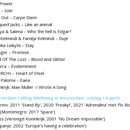
– Power
 – Solo
er Out – Carpe Diem
qued Jacks – Like an animal
ya & Salena – Who the hell is Edgar?
a Kelmindi & Familja Kelmindi – Duje
ka Linkytė – Stay
yager – Promise
d Of The Lost – Blood And Glitter
 Zarra – Évidemment
RCHI – Heart of Steel
a Paloma – Eaea
nkrijk: Mae Muller -I Wrote A Song
erdam Calling (Melkweg in Amsterdam, vrijdag 14 april):
rino: 2011 ‘Stand By’, 2020 ‘Freaky!’, 2021 ‘Adrenalina’ met Flo Ri
c (Montenegro: 2017 ‘Space’)
ss (Verenigd Koninkrijk: 2001 ‘No Dream Impossible’)
anje: 2002 ‘Europe’s having a celebration‘)