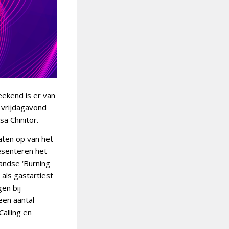
eekend is er van
 vrijdagavond
a Chinitor.
aten op van het
resenteren het
landse ‘Burning
als gastartiest
gen bij
een aantal
alling en