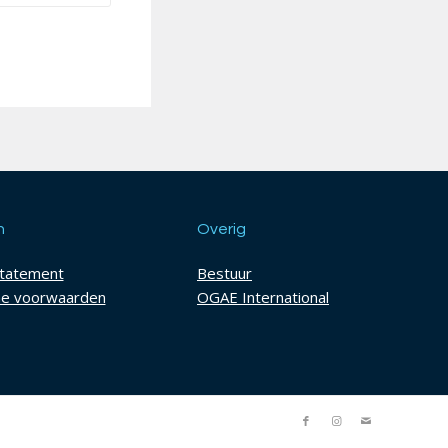
h
Overig
statement
Bestuur
e voorwaarden
OGAE International