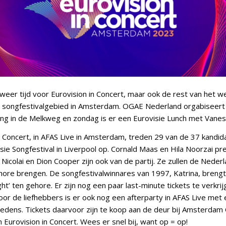
 weer tijd voor Eurovision in Concert, maar ook de rest van het w
p songfestivalgebied in Amsterdam. OGAE Nederland orgabiseert
ng in de Melkweg en zondag is er een Eurovisie Lunch met Vaness
n Concert, in AFAS Live in Amsterdam, treden 29 van de 37 kandid
ie Songfestival in Liverpool op. Cornald Maas en Hila Noorzai p
icolai en Dion Cooper zijn ook van de partij. Ze zullen de Neder
ehore brengen. De songfestivalwinnares van 1997, Katrina, brengt 
ght’ ten gehore. Er zijn nog een paar last-minute tickets te verkrij
oor de liefhebbers is er ook nog een afterparty in AFAS Live met 
edens. Tickets daarvoor zijn te koop aan de deur bij Amsterdam C
Eurovision in Concert. Wees er snel bij, want op = op!