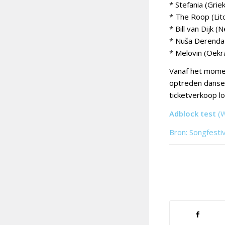
* Stefania (Grie
* The Roop (Lito
* Bill van Dijk (N
* Nuša Derenda 
* Melovin (Oekr
Vanaf het momen
optreden dansen
ticketverkoop l
Adblock test
(
Bron: Songfesti