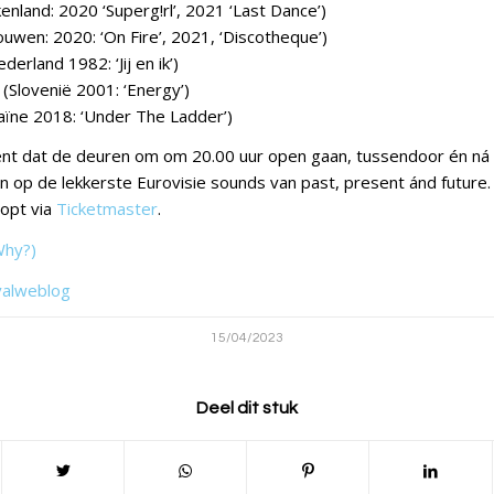
kenland: 2020 ‘Superg!rl’, 2021 ‘Last Dance’)
uwen: 2020: ‘On Fire’, 2021, ‘Discotheque’)
ederland 1982: ‘Jij en ik’)
(Slovenië 2001: ‘Energy’)
aïne 2018: ‘Under The Ladder’)
t dat de deuren om om 20.00 uur open gaan, tussendoor én ná 
 op de lekkerste Eurovisie sounds van past, present ánd future.
oopt via
Ticketmaster
.
Why?)
valweblog
15/04/2023
Deel dit stuk