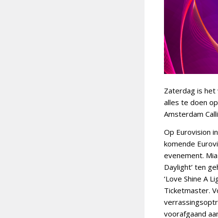
Zaterdag is het
alles te doen o
Amsterdam Calli
Op Eurovision i
komende Eurovis
evenement. Mia N
Daylight’ ten g
‘Love Shine A Li
Ticketmaster. V
verrassingsoptr
voorafgaand aan 