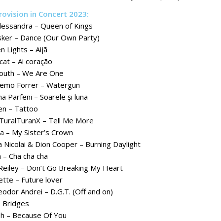
ovision in Concert 2023:
lessandra – Queen of Kings
sker – Dance (Our Own Party)
n Lights – Aijā
cat – Ai coração
 Youth – We Are One
Remo Forrer – Watergun
a Parfeni – Soarele şi luna
en – Tattoo
 TuralTuranX – Tell Me More
na – My Sister’s Crown
a Nicolai & Dion Cooper – Burning Daylight
ä – Cha cha cha
eiley – Don’t Go Breaking My Heart
ette – Future lover
odor Andrei – D.G.T. (Off and on)
 – Bridges
ph – Because Of You