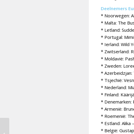
Deelnemers Eur
* Noorwegen: A
* Malta: The Bu
* Letland: Sudde
* Portugal: Mimi
* Ierland: Wild
* Zwitserland: 
* Moldavië: Pash
* Zweden: Lore
* Azerbeidzjan:
* Tsjechië: Ves
* Nederland: Mi
* Finland: Käärij
* Denemarken: R
* Armenië: Brun
* Roemenië: The
* Estland: Alika
* België: Gusta
Douze Points 2023 [22]: