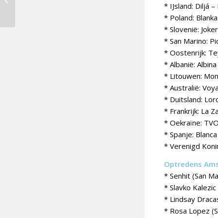
* IJsland: Diljá 
IJsland
* Poland: Blanka
* Slovenië: Jok
* San Marino: Pi
* Oostenrijk: Te
* Albanië: Albin
* Litouwen: Moni
* Australië: Vo
* Duitsland: Lor
* Frankrijk: La
* Oekraïne: TVO
* Spanje: Blanc
* Verenigd Koni
Optredens Amst
* Senhit (San Ma
* Slavko Kalezi
* Lindsay Draca
* Rosa Lopez (Sp