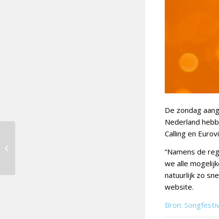
De zondag aange
Nederland hebb
Calling en Euro
Amsterdam Calling
“Namens de rege
geannuleerd
we alle mogelijk
natuurlijk zo sn
website.
Bron: Songfesti