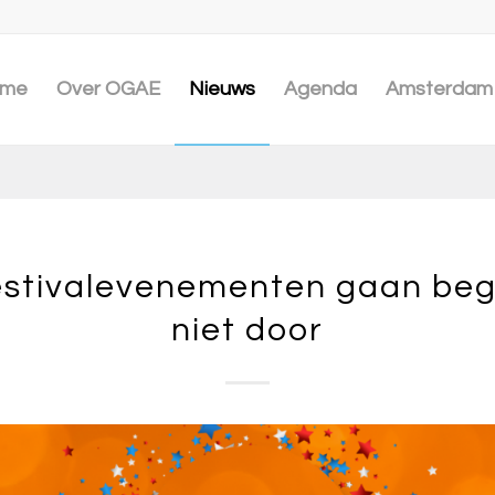
me
Over OGAE
Nieuws
Agenda
Amsterdam 
stivalevenementen gaan begi
niet door