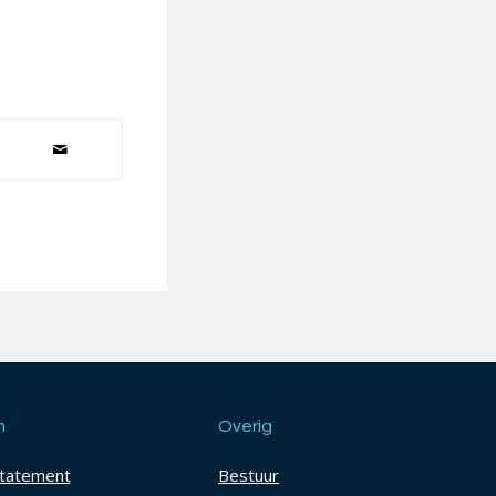
h
Overig
statement
Bestuur