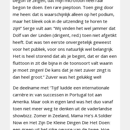
begon te zingen, dat mijn microfoon heel raar
begon te doen. Een rare pieptoon. Toen ging door
me heen: dat is waarschijnlijk alleen op het podium,
maar het bleek ook in de uitzending te horen te
zijn!” Serge vult aan: “Wij vinden het wel jammer dat
Dolf van der Linden (dirigent, red.) toen niet afgetikt
heeft. Dat was ten eerste onvergetelijk geweest
voor het publiek, voor ons natuurlijk wel belangrijk.
Het is heel storend dat als je begint, dat er dan een
fluittoon in zit die bijna in de toonsoort valt waarin
je moet zingen! De kans dat je niet zuiver zingt is
dan heel groot.” Zuiver was het gelukkig wel!
De deelname met ‘Tijd’ luidde een internationale
carrière in: van successen in Portugal tot aan
Amerika. Maar ook in eigen land was het duo vanaf
toen niet meer weg te denken uit de vaderlandse
showbizz. Zomer in Zeeland, Mama He’s A Soldier
Now en Het Zijn De Kleine Dingen Die Het Doen:
een greep uit het rijke oeuvre van de twee. Hoe