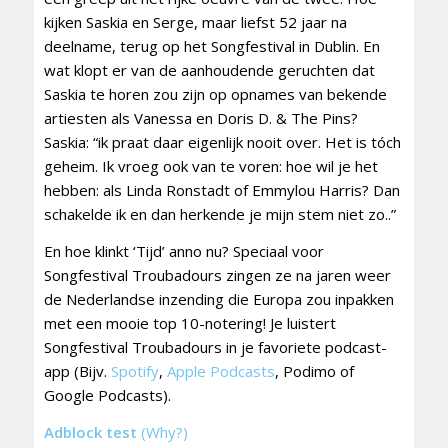
kijken Saskia en Serge, maar liefst 52 jaar na
deelname, terug op het Songfestival in Dublin. En
wat klopt er van de aanhoudende geruchten dat
Saskia te horen zou zijn op opnames van bekende
artiesten als Vanessa en Doris D. & The Pins?
Saskia: “ik praat daar eigenlijk nooit over. Het is tóch
geheim. Ik vroeg ook van te voren: hoe wil je het
hebben: als Linda Ronstadt of Emmylou Harris? Dan
schakelde ik en dan herkende je mijn stem niet zo..”
En hoe klinkt ‘Tijd’ anno nu? Speciaal voor
Songfestival Troubadours zingen ze na jaren weer
de Nederlandse inzending die Europa zou inpakken
met een mooie top 10-notering! Je luistert
Songfestival Troubadours in je favoriete podcast-
app (Bijv.
Spotify
,
Apple Podcasts
, Podimo of
Google Podcasts).
Adblock test
(Why?)