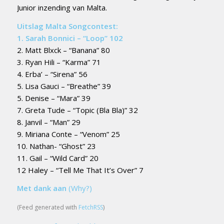
Junior inzending van Malta.
Uitslag Malta Songcontest:
1. Sarah Bonnici – “Loop” 102
2. Matt Blxck – “Banana” 80
3. Ryan Hili – “Karma” 71
4. Erba’ – “Sirena” 56
5. Lisa Gauci – “Breathe” 39
5. Denise – “Mara” 39
7. Greta Tude – “Topic (Bla Bla)” 32
8. Janvil – “Man” 29
9. Miriana Conte – “Venom” 25
10. Nathan- “Ghost” 23
11. Gail – “Wild Card” 20
12 Haley – “Tell Me That It’s Over” 7
Met dank aan
(Why?)
(Feed generated with
FetchRSS
)