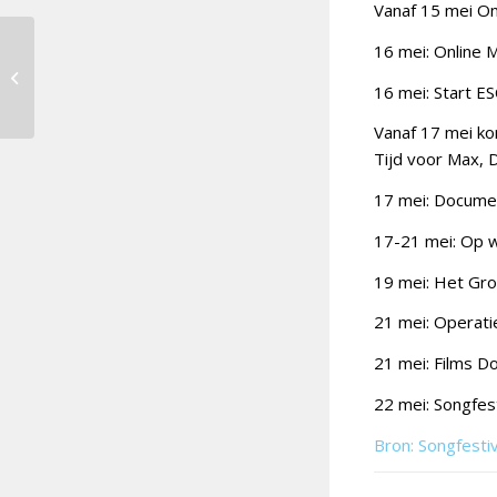
Vanaf 15 mei Onl
16 mei: Online 
Rotterdam Live:
Liveblog Repetities 14
16 mei: Start 
mei [1]
Vanaf 17 mei k
Tijd voor Max, 
17 mei: Documen
17-21 mei: Op w
19 mei: Het Gro
21 mei: Operati
21 mei: Films D
22 mei: Songfes
Bron: Songfesti