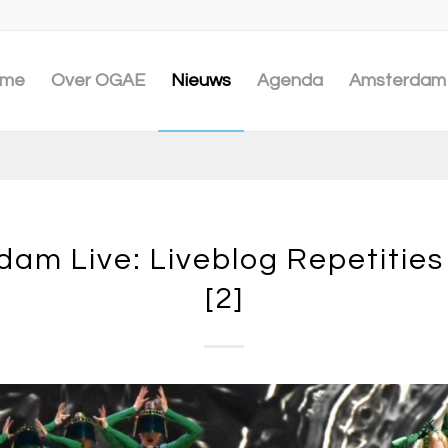
me
Over OGAE
Nieuws
Agenda
Amsterdam 
dam Live: Liveblog Repetities
[2]