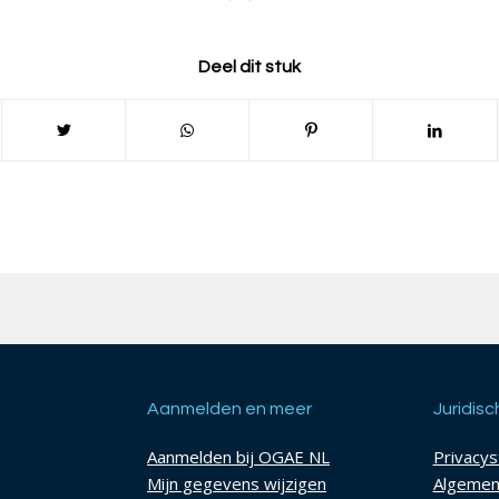
Deel dit stuk
Aanmelden en meer
Juridisc
Aanmelden bij OGAE NL
Privacy
Mijn gegevens wijzigen
Algemen