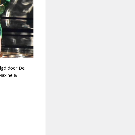
olgd door De
Maxine &