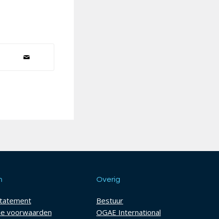
h
Overig
statement
Bestuur
e voorwaarden
OGAE International