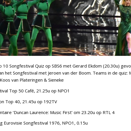
o 10 Songfestival Quiz op SBS6 met Gerard Ekdom (20.30u) gev
an het Songfestival met Jeroen van der Boom. Teams in de quiz: 
 Koos van Plateringen & Sieneke
tival Top 50 Café, 21.25u op NPO1
ion Top 40, 21.45u op 192TV
taire ‘Duncan Laurence: Music First’ om 23.20u op RTL 4
ng Eurovisie Songfestival 1976, NPO1, 0.15u