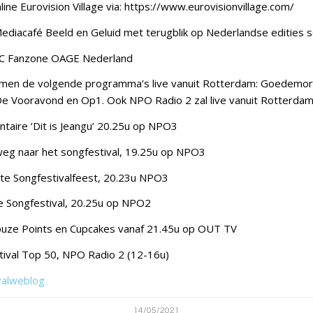
ine Eurovision Village via: https://www.eurovisionvillage.com/
Mediacafé Beeld en Geluid met terugblik op Nederlandse edities s
ESC Fanzone OAGE Nederland
omen de volgende programma’s live vanuit Rotterdam: Goedemo
De Vooravond en Op1. Ook NPO Radio 2 zal live vanuit Rotterdam
taire ‘Dit is Jeangu’ 20.25u op NPO3
eg naar het songfestival, 19.25u op NPO3
te Songfestivalfeest, 20.23u NPO3
e Songfestival, 20.25u op NPO2
ouze Points en Cupcakes vanaf 21.45u op OUT TV
tival Top 50, NPO Radio 2 (12-16u)
valweblog
14/05/2021