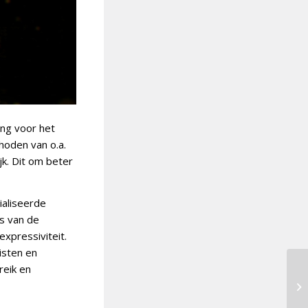
ng voor het
hoden van o.a.
jk. Dit om beter
ialiseerde
is van de
expressiviteit.
isten en
reik en