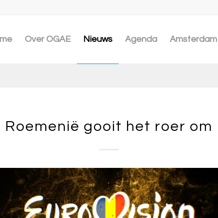
me
Over OGAE
Nieuws
Agenda
Amsterdam 
Roemenië gooit het roer om