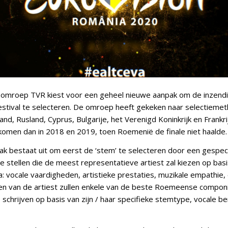
mroep TVR kiest voor een geheel nieuwe aanpak om de inzendi
estival te selecteren. De omroep heeft gekeken naar selectiemet
and, Rusland, Cyprus, Bulgarije, het Verenigd Koninkrijk en Frankri
komen dan in 2018 en 2019, toen Roemenië de finale niet haalde.
k bestaat uit om eerst de ‘stem’ te selecteren door een gespec
e stellen die de meest representatieve artiest zal kiezen op bas
a: vocale vaardigheden, artistieke prestaties, muzikale empathie, 
en van de artiest zullen enkele van de beste Roemeense compon
s schrijven op basis van zijn / haar specifieke stemtype, vocale be