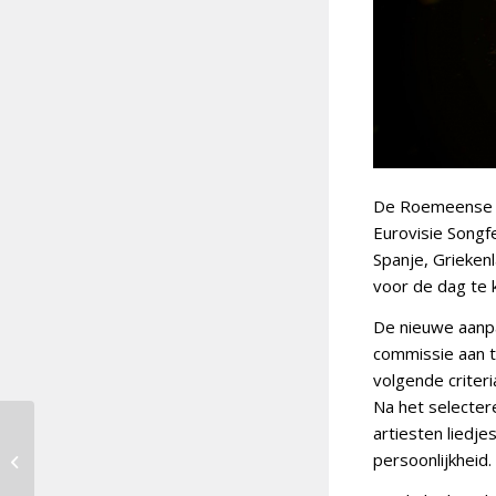
De Roemeense o
Eurovisie Songf
Spanje, Griekenl
voor de dag te 
De nieuwe aanpa
commissie aan t
volgende criteri
Na het selecter
artiesten liedje
Restant Deens
persoonlijkheid.
deelnemersveld
bekend