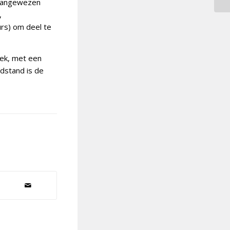
r aangewezen
,
rs) om deel te
iek, met een
ndstand is de