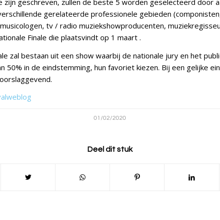
die zijn geschreven, zullen de beste 5 worden geselecteerd doo
t verschillende gerelateerde professionele gebieden (componisten
, musicologen, tv / radio muziekshowproducenten, muziekregisseu
ionale Finale die plaatsvindt op 1 maart .
ale zal bestaan uit een show waarbij de nationale jury en het publ
an 50% in de eindstemming, hun favoriet kiezen. Bij een gelijke ei
doorslaggevend.
valweblog
01/02/2020
Deel dit stuk