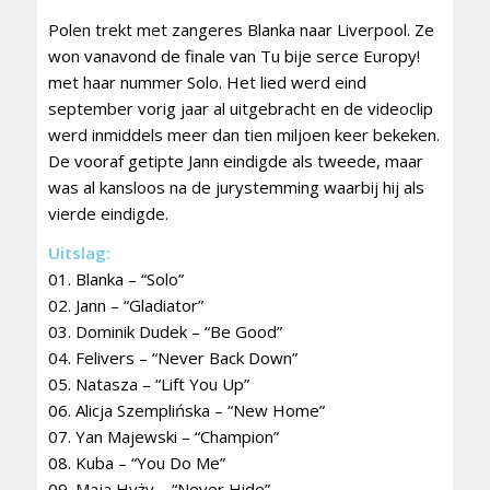
Polen trekt met zangeres Blanka naar Liverpool. Ze
won vanavond de finale van Tu bije serce Europy!
met haar nummer Solo. Het lied werd eind
september vorig jaar al uitgebracht en de videoclip
werd inmiddels meer dan tien miljoen keer bekeken.
De vooraf getipte Jann eindigde als tweede, maar
was al kansloos na de jurystemming waarbij hij als
vierde eindigde.
Uitslag:
01. Blanka – “Solo”
02. Jann – “Gladiator”
03. Dominik Dudek – “Be Good”
04. Felivers – “Never Back Down”
05. Natasza – “Lift You Up”
06. Alicja Szemplińska – “New Home”
07. Yan Majewski – “Champion”
08. Kuba – “You Do Me”
09. Maja Hyży – “Never Hide”