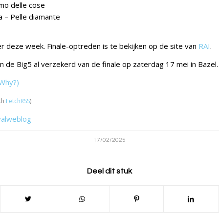
tmo delle cose
a – Pelle diamante
 deze week. Finale-optreden is te bekijken op de site van
RAI
.
d van de Big5 al verzekerd van de finale op zaterdag 17 mei in Bazel.
Why?)
th
FetchRSS
)
valweblog
17/02/2025
Deel dit stuk