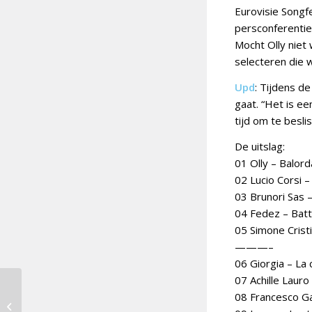
Eurovisie Songfe
persconferentie
Mocht Olly niet 
selecteren die 
Upd
: Tijdens de
gaat. “Het is e
tijd om te besli
De uitslag:
01 Olly – Balor
02 Lucio Corsi 
03 Brunori Sas –
04 Fedez – Batt
05 Simone Crist
———–
06 Giorgia – La
07 Achille Lauro 
08 Francesco Gab
PARG wint Armeense