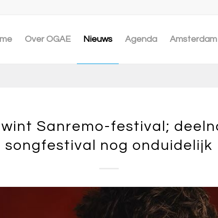
me
Over OGAE
Nieuws
Agenda
Amsterdam 
y wint Sanremo-festival; deel
songfestival nog onduidelijk