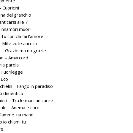
tamente
Cuoricini
ana del granchio
nticarsi alle 7
’innamori muori
Tu con chi fai l’amore
 Mille vote ancora
e – Grazie ma no grazie
no – Amarcord
mia parola
– Fuorilegge
 Eco
hielin – Fango in paradiso
i dimentico
eri – Tra le mani un cuore
ale – Anema e core
 Damme ‘na mano
 io chiami tu
re