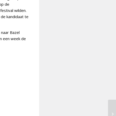
 op de
estival wilden.
k de kandidaat te
k naar Bazel
hem een week de