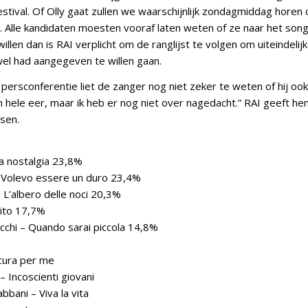
stival. Of Olly gaat zullen we waarschijnlijk zondagmiddag horen
. Alle kandidaten moesten vooraf laten weten of ze naar het songf
willen dan is RAI verplicht om de ranglijst te volgen om uiteindelij
wel had aangegeven te willen gaan.
 persconferentie liet de zanger nog niet zeker te weten of hij oo
en hele eer, maar ik heb er nog niet over nagedacht.” RAI geeft 
ssen.
da nostalgia 23,8%
– Volevo essere un duro 23,4%
 L’albero delle noci 20,3%
ito 17,7%
icchi – Quando sarai piccola 14,8%
 cura per me
– Incoscienti giovani
bani – Viva la vita