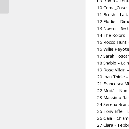
09 Irama – Len
finale met ‘Survivor’
10 Coma_Cose – 
11 Bresh – La t
12 Elodie – Dime
13 Noemi – Se t
14 The Kolors – 
15 Rocco Hunt –
16 Willie Peyot
17 Sarah Tosca
18 Shablo – La 
19 Rose Villain 
20 Joan Thiele –
21 Francesca Mic
22 Modà – Non t
23 Massimo Rani
24 Serena Branc
25 Tony Effe –
26 Gaia – Chiamo
27 Clara – Febb