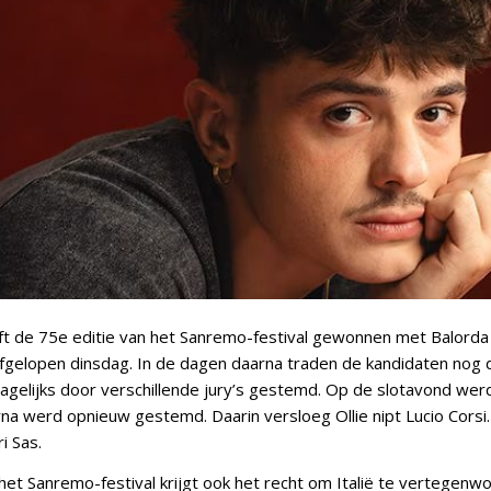
ft de 75e editie van het Sanremo-festival gewonnen met Balorda 
afgelopen dinsdag. In de dagen daarna traden de kandidaten nog 
agelijks door verschillende jury’s gestemd. Op de slotavond wer
na werd opnieuw gestemd. Daarin versloeg Ollie nipt Lucio Corsi
i Sas.
het Sanremo-festival krijgt ook het recht om Italië te vertegenw