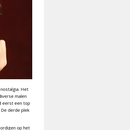
nostalgia. Het
diverse malen
d eerst een top
. De derde plek
oordigen op het