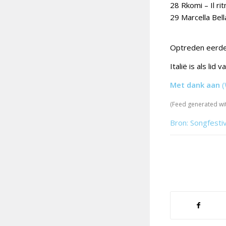
28 Rkomi – Il ri
29 Marcella Bell
Optreden eerder
Italië is als li
Met dank aan
(
(Feed generated wi
Bron: Songfesti