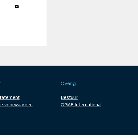
h
Overig
statement
Bestuur
e voorwaarden
OGAE International