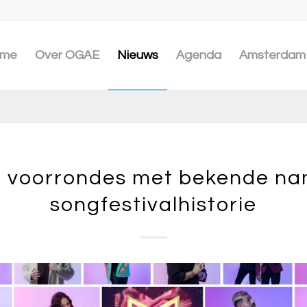
me
Over OGAE
Nieuws
Agenda
Amsterdam 
 voorrondes met bekende na
songfestivalhistorie