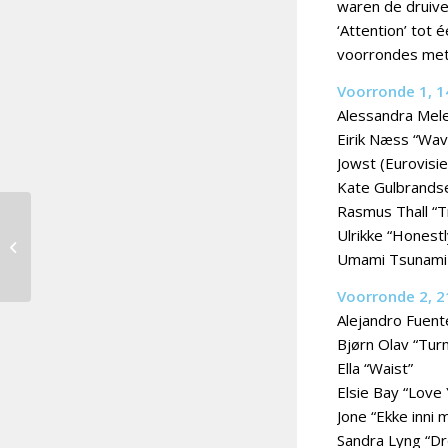
waren de druive
‘Attention’ tot 
voorrondes met 
Voorronde 1, 14
Alessandra Mele
Eirik Næss “Wav
Jowst (Eurovisi
Kate Gulbrandse
Rasmus Thall “T
Ulrikke “Honestl
Nikkie de Jager in jury
Eurosong
Umami Tsunami
Voorronde 2, 21
Alejandro Fuent
Bjørn Olav “Tur
Ella “Waist”
Elsie Bay “Love
Jone “Ekke inni 
Sandra Lyng “Dr