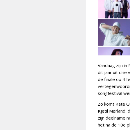
Vandaag zijn in
dit jaar uit dr
de finale op 4 
vertegenwoordig
songfestival w
Zo komt Kate Gu
Kjetil Mørland, 
zijn deelname n
het na de 10e p