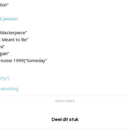
tion”
 januari:
“Masterpiece”
t Meant to Be”
ya”
gain”
Eurovisie 1999)”Someday”
Why?)
valweblog
05/01/2023
Deel dit stuk