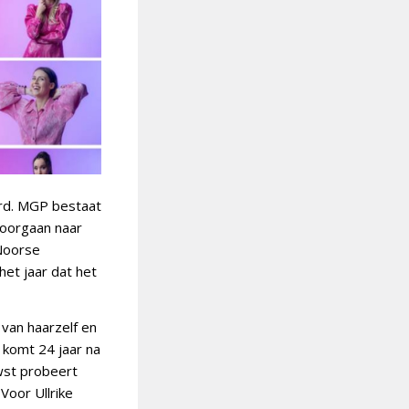
erd. MGP bestaat
doorgaan naar
 Noorse
et jaar dat het
van haarzelf en
k komt 24 jaar na
owst probeert
Voor Ullrike