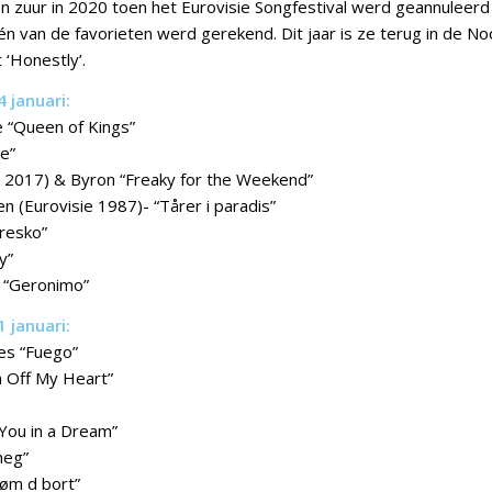
n zuur in 2020 toen het Eurovisie Songfestival werd geannuleer
één van de favorieten werd gerekend. Dit jaar is ze terug in de N
‘Honestly’.
 januari:
 “Queen of Kings”
e”
e 2017) & Byron “Freaky for the Weekend”
n (Eurovisie 1987)- “Tårer i paradis”
resko”
y”
 “Geronimo”
 januari:
es “Fuego”
n Off My Heart”
 You in a Dream”
meg”
øm d bort”