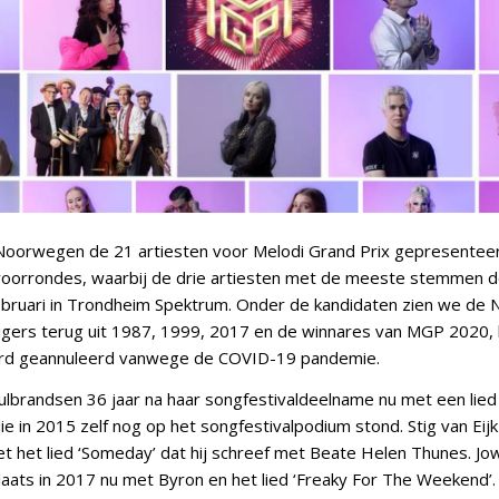
 Noorwegen de 21 artiesten voor Melodi Grand Prix gepresente
ie voorrondes, waarbij de drie artiesten met de meeste stemmen 
februari in Trondheim Spektrum. Onder de kandidaten zien we de
ers terug uit 1987, 1999, 2017 en de winnares van MGP 2020, h
erd geannuleerd vanwege de COVID-19 pandemie.
lbrandsen 36 jaar na haar songfestivaldeelname nu met een lied 
die in 2015 zelf nog op het songfestivalpodium stond. Stig van Eij
et het lied ‘Someday’ dat hij schreef met Beate Helen Thunes. J
laats in 2017 nu met Byron en het lied ‘Freaky For The Weekend’. 