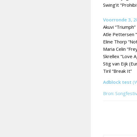
Swing’it “Prohibi
Voorronde 3, 28
Akuvi “Triumph”
Atle Pettersen 
Eline Thorp “No
Maria Celin “Fre
Skrellex “Love A
Stig van Eijk (
Tiril “Break It”
Adblock test
(
Bron: Songfesti