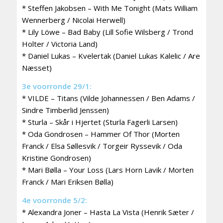
* Steffen Jakobsen – With Me Tonight (Mats William
Wennerberg / Nicolai Herwell)
* Lily Löwe – Bad Baby (Lill Sofie Wilsberg / Trond
Holter / Victoria Land)
* Daniel Lukas – Kvelertak (Daniel Lukas Kalelic / Are
Næsset)
3e voorronde 29/1:
* VILDE – Titans (Vilde Johannessen / Ben Adams /
Sindre Timberlid Jenssen)
* Sturla – Skår i Hjertet (Sturla Fagerli Larsen)
* Oda Gondrosen – Hammer Of Thor (Morten
Franck / Elsa Søllesvik / Torgeir Ryssevik / Oda
Kristine Gondrosen)
* Mari Bølla – Your Loss (Lars Horn Lavik / Morten
Franck / Mari Eriksen Bølla)
4e voorronde 5/2:
* Alexandra Joner – Hasta La Vista (Henrik Sæter /