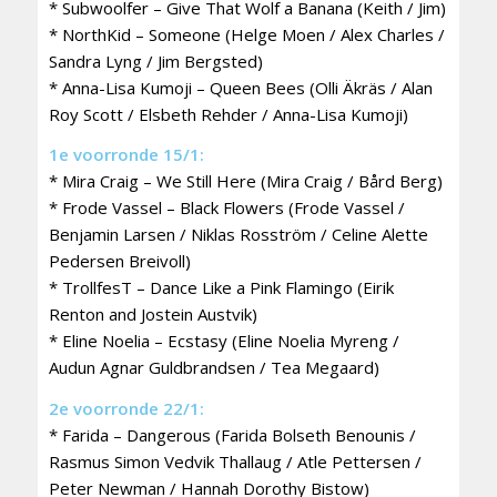
* Subwoolfer – Give That Wolf a Banana (Keith / Jim)
* NorthKid – Someone (Helge Moen / Alex Charles /
Sandra Lyng / Jim Bergsted)
* Anna-Lisa Kumoji – Queen Bees (Olli Äkräs / Alan
Roy Scott / Elsbeth Rehder / Anna-Lisa Kumoji)
1e voorronde 15/1:
* Mira Craig – We Still Here (Mira Craig / Bård Berg)
* Frode Vassel – Black Flowers (Frode Vassel /
Benjamin Larsen / Niklas Rosström / Celine Alette
Pedersen Breivoll)
* TrollfesT – Dance Like a Pink Flamingo (Eirik
Renton and Jostein Austvik)
* Eline Noelia – Ecstasy (Eline Noelia Myreng /
Audun Agnar Guldbrandsen / Tea Megaard)
2e voorronde 22/1:
* Farida – Dangerous (Farida Bolseth Benounis /
Rasmus Simon Vedvik Thallaug / Atle Pettersen /
Peter Newman / Hannah Dorothy Bistow)