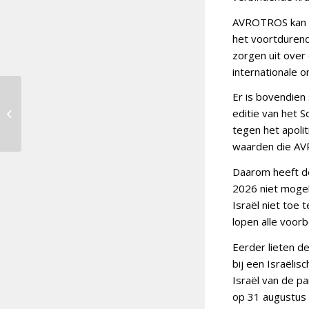
AVROTROS kan de
het voortdurend
zorgen uit over 
internationale o
RTBF beslist in
Er is bovendien
december, VRT
editie van het S
ondersteunt
tegen het apolit
standpunt AVROTROS
waarden die AV
Daarom heeft d
2026 niet mogel
Israël niet toe 
lopen alle voor
Eerder lieten d
bij een Israëli
Israël van de p
op 31 augustus 