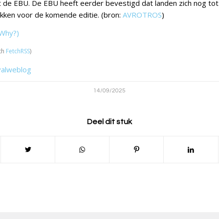
de EBU. De EBU heeft eerder bevestigd dat landen zich nog tot
kken voor de komende editie. (bron:
AVROTROS
)
Why?)
th
FetchRSS
)
valweblog
14/09/2025
Deel dit stuk