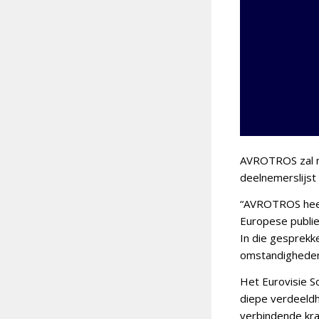
AVROTROS zal ni
deelnemerslijst 
“AVROTROS heef
Europese publie
In die gesprekke
omstandigheden
Het Eurovisie S
diepe verdeeldhe
verbindende kra