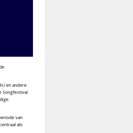
 de
BU en andere
 Songfestival.
idige
periode van
centraal als