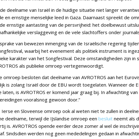
 deelname van Israël in de huidige situatie niet langer verant
e en ernstige menselijke leed in Gaza. Daarnaast spreekt de om
de ernstige aantasting van de persvrijheid: het doelbewust uitslu
nafhankelijke verslaggeving en de vele slachtoffers onder journali
 sprake van bewezen inmenging van de Israëlische regering tijde
ongfestival, waarbij het evenement als politiek instrument is ingez
ieke karakter van het Songfestival. Deze omstandigheden zijn in 
ROTROS als publieke omroep vertegenwoordigt.
e omroep besloten dat deelname van AVROTROS aan het Eurovisi
ijk is zolang Israël door de EBU wordt toegelaten. Wanneer de E
te laten, is AVROTROS er komend jaar graag bij. In afwachting van 
bereidingen vooralsnog gewoon door.”
e Ierse en Sloveense omroep ook al weten niet te zullen in deel
sche deelname, terwijl de IJslandse omroep een
besluit
neemt als du
artij is. AVROTROS opende eerder deze zomer al wel de inschrijvi
af. Sindsdien werden nog geen mededelingen gedaan in afwachti