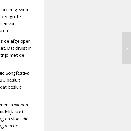
woorden gezien
roep grote
iten van
sten.
ns de afgelopen
et. Dat druist in
strijd met de
e Songfestival
BU besluit
dat besluit,
nemen in Wenen
idelijk is of
ng en sloot die
ng van de