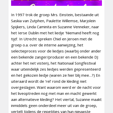
In 1997 trok de groep Mrs. Einstein, bestaande uit
Saskia van Zutphen, Paulette Willemse, Marjolein
Spijkers, Linda Caminita en Suzanne Venneker, naar
het Ierse Dublin met het liedje ‘Niemand heeft nog
tijd’. In Utrecht spreken Chiel en Jeroen met de
groep o.a. over de interne aanwijzing, het
selectieproces voor de liedjes (waarbij onder ander
een bekende zanger/producer en een bekende DJ
achter het net visten), het Nationaal Songfestival
waar uiteindelijk zes liedjes werden gepresenteerd
en het gekozen liedje (waren ze hier blij mee…?) En
uiteraard wordt de ‘rel’ rond de kleding niet
overgeslagen. Want waarom werd er de nacht voor
het liveoptreden nog met man en macht gewerkt
aan alternatieve kleding? Het viertal, Suzanne maakt
inmiddels geen onderdeel meer uit van de groep,
vertelt tijdens de repetities van hun nieuwste