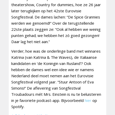
theatershow, Country for dummies, hoe ze 26 jaar
later terugkijken op het 42ste Eurovisie
Songfestival. De dames lachen: “De Spice Grannies
werden we genoemd!” Over de terugstellende
22ste plaats zeggen ze: “Ook al hebben we weinig
punten gehad; we hebben het zó goed gezongen!
Daar lag het niet aan.”
Verder; hoe was de onderlinge band met winnares
Katrina (van Katrina & The Waves), de Italiaanse
kandidaten en ‘de Koningin van Rusland’? Ook
hebben de dames wel een idee wie er namens
Nederland deel moet nemen aan het Eurovisie
Songfestival volgend jaar. “Stuur Antoon of Eva
Simons!” De aflevering van Songfestival
Troubadours mét Mrs. Einstein is nu te beluisteren
in je favoriete podcast-app. Bijvoorbeeld
hier
op
Spotify.