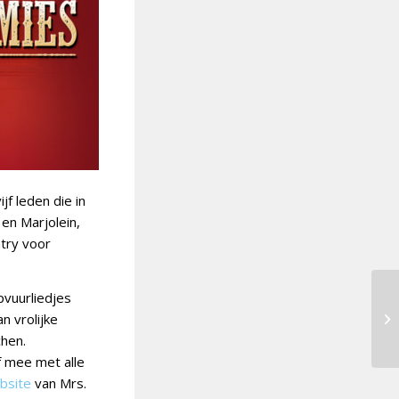
jf leden die in
en Marjolein,
try voor
pvuurliedjes
n vrolijke
chen.
f mee met alle
bsite
van Mrs.