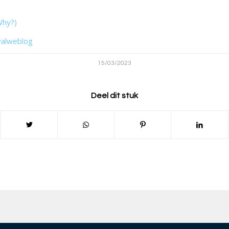
Why?)
valweblog
15/03/2023
Deel dit stuk