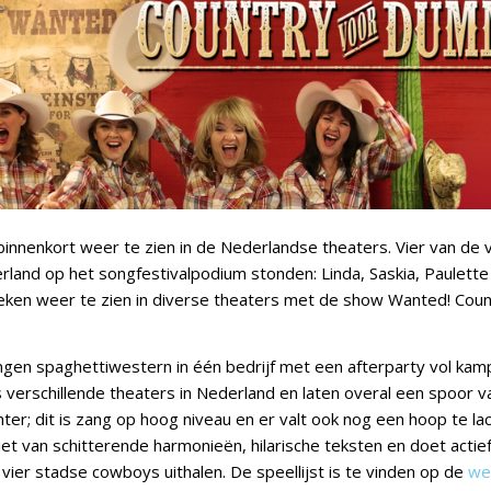
 binnenkort weer te zien in de Nederlandse theaters. Vier van de vi
land op het songfestivalpodium stonden: Linda, Saskia, Paulette 
ken weer te zien in diverse theaters met de show Wanted! Coun
en spaghettiwestern in één bedrijf met een afterparty vol kam
 verschillende theaters in Nederland en laten overal een spoor va
hter; dit is zang op hoog niveau en er valt ook nog een hoop te la
iet van schitterende harmonieën, hilarische teksten en doet actie
 vier stadse cowboys uithalen. De speellijst is te vinden op de
we