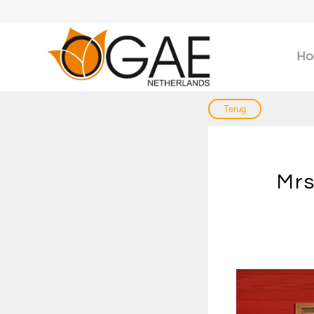
Ho
Mrs