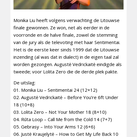
Monika Liu heeft volgens verwachting de Litouwse
finale gewonnen. Ze won, net als eerder in de
voorronde en de halve finale, zowel de stemming
van de jury als de televoting met haar Sentimentai.
Het is de eerste keer sinds 1999 dat de Litouwse
inzending (al was dat in dialect) in de eigen taal zal
worden gezongen. Augustė Vedrickaitė eindigde als
tweede; voor Lolita Zero die de derde plek pakte.
De uitslag:
01. Monika Liu – Sentimentai 24 (12+12)
02. Augustė Vedrickaitė – Before You’re 6ft Under
18 (10+8)
03. Lolita Zero – Not Your Mother 18 (8+10)
04. Rūta Loop – Call Me from the Cold 14 (7+7)
05. Gebrasy – Into Your Arms 12 (6+6)
06. Justė Kraujelytė – How to Get My Life Back 10