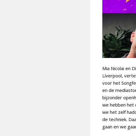
Mia Nicolai en 
Liverpool, verte
voor het Songfes
en de mediastor
bijzonder openha
we hebben het 
we het zelf had
de techniek. Da
gaan en we gaan