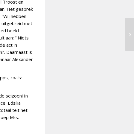
l Troost en
aan. Het gesprek
t: “Wij hebben
 uitgebreid met
goed beeld
t aan: “ Niets
de act in
n?. Daarnaast is
innaar Alexander
pps, zoals:
de seizoen! In
e, Edsilia
otaal telt het
roep Mrs.