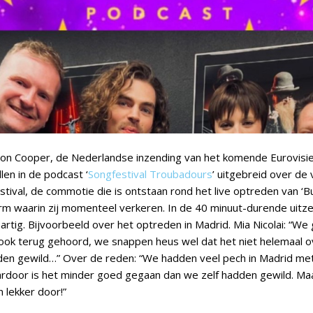
Dion Cooper, de Nederlandse inzending van het komende Eurovisie 
llen in de podcast ‘
Songfestival Troubadours
’ uitgebreid over de
tival, de commotie die is ontstaan rond het live optreden van ‘Bu
m waarin zij momenteel verkeren. In de 40 minuut-durende uitze
rtig. Bijvoorbeeld over het optreden in Madrid. Mia Nicolai: “We 
ook terug gehoord, we snappen heus wel dat het niet helemaal 
den gewild…” Over de reden: “We hadden veel pech in Madrid met
ardoor is het minder goed gegaan dan we zelf hadden gewild. Ma
 lekker door!”