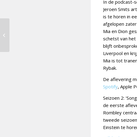
In de podcast-s
Jeroen Smits ar
is te horen in e
afgelopen zater
AVROTROS en Duncan
Mia en Dion ges
Laurence houden
schetst van het 
vertrouwen in Mia &
Dion
blijft onbesprok
Liverpool en kr
Mia is tot tran
Rybak.
De aflevering me
Spotify
, Apple 
Seizoen 2: ‘Son
de eerste aflev
Rombley centraal
tweede seizoen 
Einstein te hore