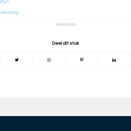
Why?)
valweblog
18/04/2023
Deel dit stuk