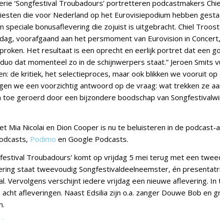
erie ‘Songfestival Troubadours’ portretteren podcastmakers Chie
tiesten die voor Nederland op het Eurovisiepodium hebben gest
en speciale bonusaflevering die zojuist is uitgebracht.​ Chiel Troos
dag, voorafgaand aan het persmoment van Eurovision in Concert,
proken. Het resultaat is een oprecht en eerlijk portret dat een 
duo dat momenteel zo in de schijnwerpers staat.” Jeroen Smits vul
en: de kritiek, het selectieproces, maar ook blikken we vooruit op 
ijgen we een voorzichtig antwoord op de vraag: wat trekken ze aa
en toe geroerd door een bijzondere boodschap van Songfestivalw
t Mia Nicolai en Dion Cooper is nu te beluisteren in de podcast-a
Podcasts,
Podimo
en Google Podcasts.
gfestival Troubadours’ komt op vrijdag 5 mei terug met een twee
ering staat tweevoudig Songfestivaldeelneemster, én presentatric
. Vervolgens verschijnt iedere vrijdag een nieuwe aflevering. In t
acht afleveringen. Naast Edsilia zijn o.a. zanger Douwe Bob en g
n.