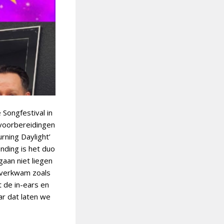
Songfestival in
 voorbereidingen
rning Daylight’
nding is het duo
gaan niet liegen
overkwam zoals
 de in-ears en
ar dat laten we