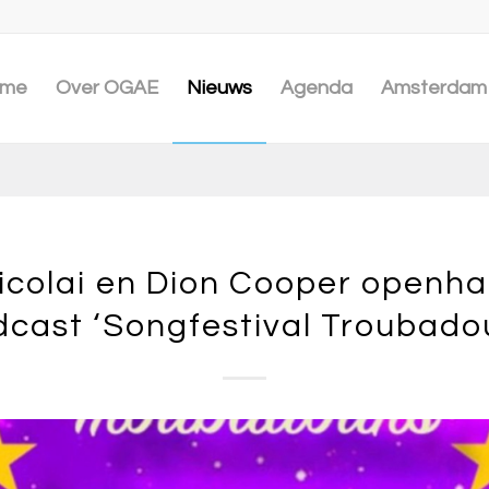
me
Over OGAE
Nieuws
Agenda
Amsterdam 
icolai en Dion Cooper openhar
cast ‘Songfestival Troubado