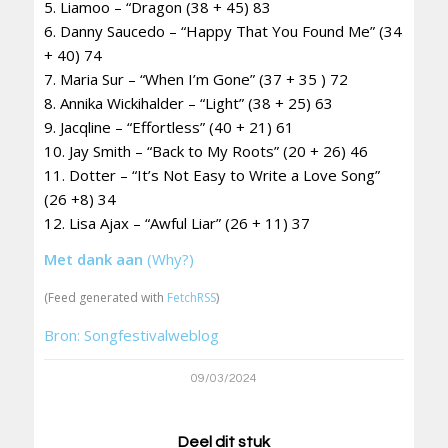
5. Liamoo – “Dragon (38 + 45) 83
6. Danny Saucedo – “Happy That You Found Me” (34
+ 40) 74
7. Maria Sur – “When I’m Gone” (37 + 35 ) 72
8. Annika Wickihalder – “Light” (38 + 25) 63
9. Jacqline – “Effortless” (40 + 21) 61
10. Jay Smith – “Back to My Roots” (20 + 26) 46
11. Dotter – “It’s Not Easy to Write a Love Song”
(26 +8) 34
12. Lisa Ajax – “Awful Liar” (26 + 11) 37
Met dank aan
(Why?)
(Feed generated with
FetchRSS
)
Bron: Songfestivalweblog
09/03/2024
Deel dit stuk