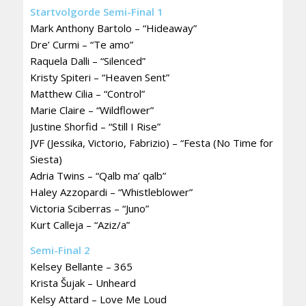
Startvolgorde Semi-Final 1
Mark Anthony Bartolo – “Hideaway”
Dre’ Curmi – “Te amo”
Raquela Dalli – “Silenced”
Kristy Spiteri – “Heaven Sent”
Matthew Cilia – “Control”
Marie Claire – “Wildflower”
Justine Shorfid – “Still I Rise”
JVF (Jessika, Victorio, Fabrizio) – “Festa (No Time for
Siesta)
Adria Twins – “Qalb ma’ qalb”
Haley Azzopardi – “Whistleblower”
Victoria Sciberras – “Juno”
Kurt Calleja – “Aziz/a”
Semi-Final 2
Kelsey Bellante – 365
Krista Šujak – Unheard
Kelsy Attard – Love Me Loud