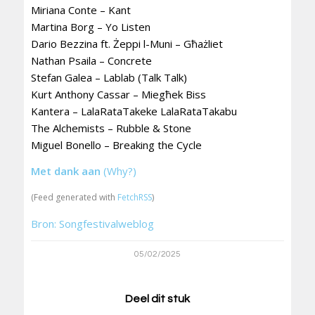
Miriana Conte – Kant
Martina Borg – Yo Listen
Dario Bezzina ft. Żeppi l-Muni – Għażliet
Nathan Psaila – Concrete
Stefan Galea – Lablab (Talk Talk)
Kurt Anthony Cassar – Miegħek Biss
Kantera – LalaRataTakeke LalaRataTakabu
The Alchemists – Rubble & Stone
Miguel Bonello – Breaking the Cycle
Met dank aan
(Why?)
(Feed generated with
FetchRSS
)
Bron: Songfestivalweblog
05/02/2025
Deel dit stuk