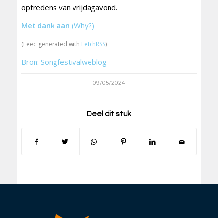
optredens van vrijdagavond.
Met dank aan
(Why?)
(Feed generated with
FetchRSS
)
Bron: Songfestivalweblog
09/05/2024
Deel dit stuk