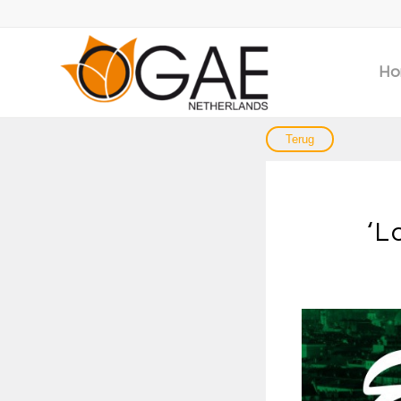
Ho
‘L