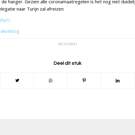
 de hanger. Gezien alle coronamaatregelen is het nog niet duideli
gatie naar Turijn zal afreizen.
Why?)
valweblog
18/12/2021
Deel dit stuk