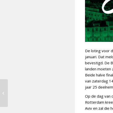
De loting voor d
januari. Dat me
bevestigd. De Bi
landen moeten z
Beide halve fin
van zaterdag 14 
jaar 25 deelnem
Zondag finale Junior
Songfestival vanuit
Op de dag van d
Parijs
Rotterdam kreeg
Aviv en zal die