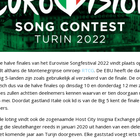
e halve finales van het Eurovisie Songfestival 2022 vindt plaats 
ldt althans de Montenegrijnse omroep
RTCG
. De EBU heeft de da
g 5-landen zijn zoals gebruikelijk al verzekerd van de finale. De 
ich dus via de halve finales op dinsdag 10 en donderdag 12 mei z
ales zullen achttien deelnemers kennen waarvan er tien doorgaan n
mei. Doordat gastland Italië ook lid is van de Big 5 kent de fina
ers.
e loting vindt ook de zogenaamde Host City Insignia Exchange pl
 die sleutelhanger reeds in januari 2020 uit handen van een deleg
 het komende jaar aan Turijn doorgeven. Elke gaststad voegt iets