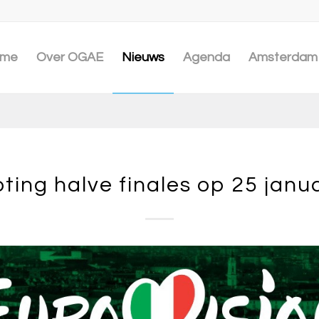
me
Over OGAE
Nieuws
Agenda
Amsterdam 
oting halve finales op 25 janua