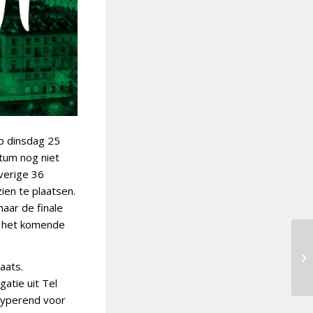
op dinsdag 25
tum nog niet
overige 36
ien te plaatsen.
aar de finale
le het komende
aats.
atie uit Tel
 typerend voor