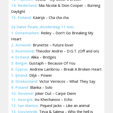
14. Nederland:
Mia Nicolai & Dion Cooper – Burning
Daylight
15. Finland:
Käärijä – Cha cha cha
2e halve finale, donderdag 11 mei:
1. Denemarken:
Reiley – Don’t Go Breaking My
Heart
2. Armenië:
Brunette – Future lover
3. Roemenië
: Theodor Andrei – D.G.T. (Off and on)
4. Estland:
Alika – Bridges
5. België:
Gustaph – Because Of You
6. Cyprus:
Andrew Lambrou – Break A Broken Heart
7. IJsland:
Diljá – Power
8. Griekenland:
Victor Vernicos – What They Say
9. Poland:
Blanka – Solo
10. Slovenië:
Joker Out – Carpe Diem
11. Georgië:
Iru Khechanovi – Echo
12. San Marino:
Piqued Jacks – Like an animal
13. Oostenrijk:
Teya & Salena – Who the hell is