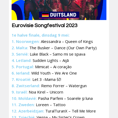
Eurovisie Songfestival 2023
1e halve finale, dinsdag 9 mei:
1. Noorwegen:
Alessandra – Queen of Kings
2. Malta:
The Busker – Dance (Our Own Party)
3. Servië:
Luke Black – Samo mi se spava
4. Letland:
Sudden Lights – Aijā
5. Portugal:
Mimicat – Ai coração
6. Ierland:
Wild Youth – We Are One
7. Kroatië:
Let 3 -Mama šč!
8. Zwitserland:
Remo Forrer – Watergun
9. Israël:
Noa Kirel – Unicorn
10. Moldavië:
Pasha Parfeni – Soarele şi luna
11. Zweden:
Loreen – Tattoo
12. Azerbeidzjan:
TuralTuranX – Tell Me More
13. Tsjechië:
Vesna – My Sister’s Crown