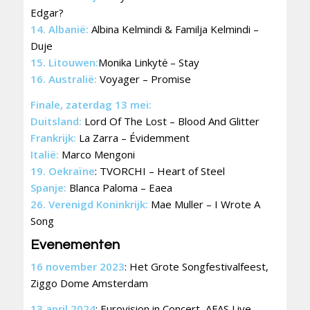
Edgar?
14. Albanië:
Albina Kelmindi & Familja Kelmindi –
Duje
15. Litouwen:
Monika Linkytė – Stay
16. Australië:
Voyager – Promise
Finale, zaterdag 13 mei:
Duitsland:
Lord Of The Lost – Blood And Glitter
Frankrijk:
La Zarra – Évidemment
Italië:
Marco Mengoni
19. Oekraïne
: TVORCHI – Heart of Steel
Spanje:
Blanca Paloma – Eaea
26. Verenigd Koninkrijk:
Mae Muller – I Wrote A
Song
Evenementen
16 november 2023
: Het Grote Songfestivalfeest,
Ziggo Dome Amsterdam
13 april 2024
: Eurovision in Concert, AFAS Live