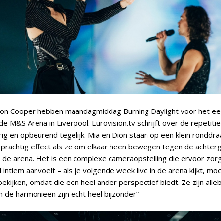
Dion Cooper hebben maandagmiddag Burning Daylight voor het ee
e M&S Arena in Liverpool. Eurovision.tv schrijft over de repetitie:
ig en opbeurend tegelijk. Mia en Dion staan ​​op een klein ronddr
 prachtig effect als ze om elkaar heen bewegen tegen de achter
n de arena. Het is een complexe cameraopstelling die ervoor zorg
l intiem aanvoelt – als je volgende week live in de arena kijkt, mo
ekijken, omdat die een heel ander perspectief biedt. Ze zijn alleb
n de harmonieën zijn echt heel bijzonder”