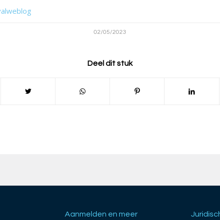
valweblog
02/05/2023
Deel dit stuk
Aanmelden en meer
Juridisc