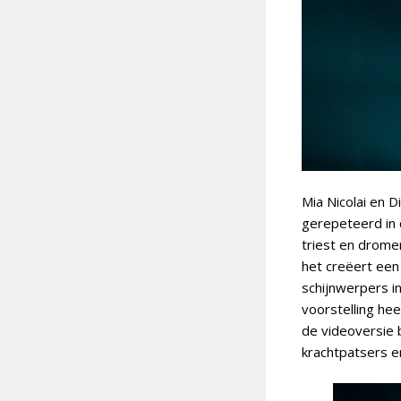
Mia Nicolai en 
gerepeteerd in d
triest en dromer
het creëert een
schijnwerpers i
voorstelling hee
de videoversie b
krachtpatsers e