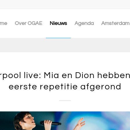
me
Over OGAE
Nieuws
Agenda
Amsterdam 
rpool live: Mia en Dion hebbe
eerste repetitie afgerond