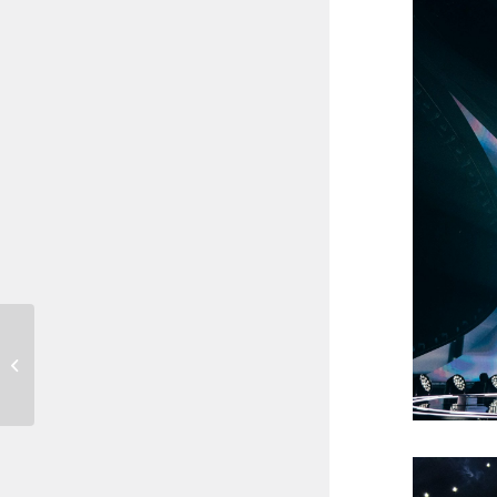
Liverpool live: Dit
dragen Mia en Dion op
het songfestival