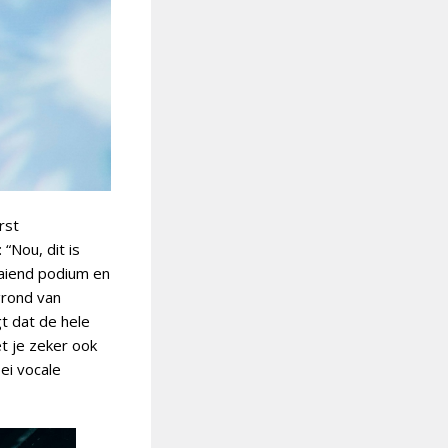
rst
 “Nou, dit is
aaiend podium en
grond van
t dat de hele
et je zeker ook
ei vocale