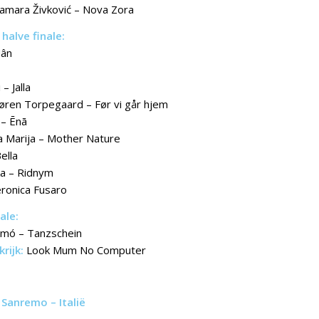
amara Živković – Nova Zora
halve finale:
Nân
– Jalla
øren Torpegaard – Før vi går hjem
 – Ēnā
 Marija – Mother Nature
ella
a – Ridnym
ronica Fusaro
ale:
mó – Tanzschein
rijk:
Look Mum No Computer
Sanremo – Italië