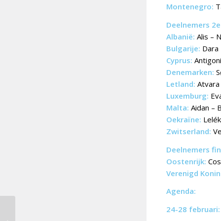
Montenegro:
T
Deelnemers 2e 
Albanië:
Alis – 
Bulgarije:
Dara
Cyprus:
Antigoni 
Denemarken:
S
Letland:
Atvara
Luxemburg:
Eva
Malta:
Aidan – B
Oekraïne:
Lelék
Zwitserland:
Ve
Deelnemers fin
Oostenrijk:
Cos
Verenigd Konink
Agenda:
24-28 februari:
Sanremo festival van