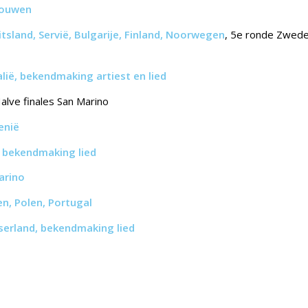
touwen
tsland, Servië, Bulgarije,
Finland, Noorwegen
, 5e ronde Zwede
lië, bekendmaking artiest en lied
alve finales San Marino
enië
, bekendmaking lied
arino
n, Polen, Portugal
serland, bekendmaking lied