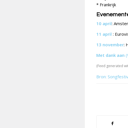
* Frankrijk
Evenement
10 april
: Amste
11 april
: Eurovi
13 november
: 
Met dank aan
(
(Feed generated wi
Bron: Songfesti