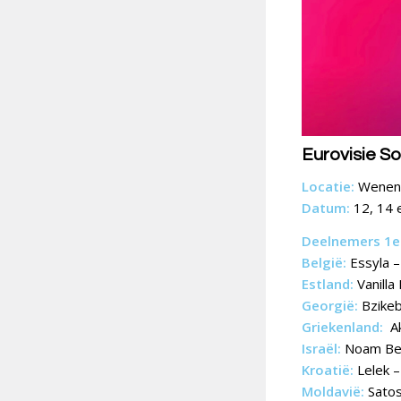
Eurovisie S
Locatie:
Wenen,
Datum:
12, 14 
Deelnemers 1e 
België:
Essyla –
Estland:
Vanilla
Georgië:
Bzikeb
Griekenland:
Ak
Israël:
Noam Bet
Kroatië:
Lelek 
Moldavië:
Satos