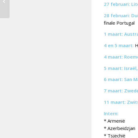
start; ook Servië begint
27 februari:
Li
vanavond
28 februari:
Dui
finale Portugal
1 maart:
Austra
4 en 5 maart:
H
4 maart:
Roem
5 maart:
Israël
6 maart:
San M
7 maart:
Zwede
11 maart:
Zwit
Intern:
* Armenië
* Azerbeidzjan
* Tsjechië