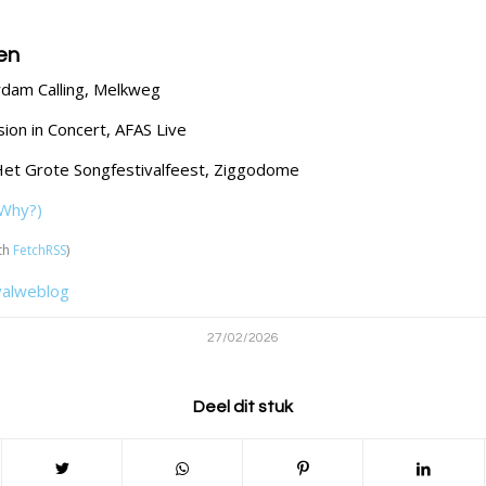
en
rdam Calling, Melkweg
sion in Concert, AFAS Live
Het Grote Songfestivalfeest, Ziggodome
Why?)
th
FetchRSS
)
valweblog
27/02/2026
Deel dit stuk