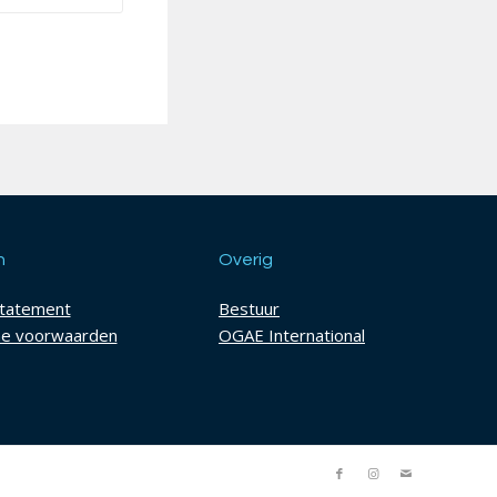
h
Overig
statement
Bestuur
e voorwaarden
OGAE International