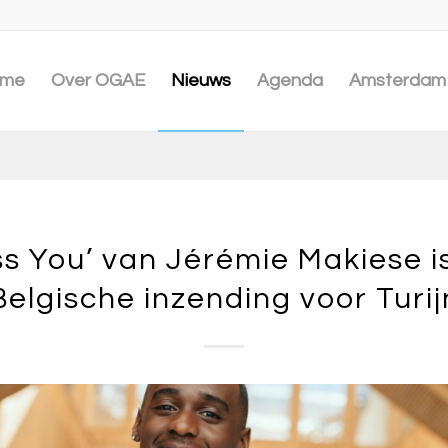
me
Over OGAE
Nieuws
Agenda
Amsterdam 
ss You’ van Jérémie Makiese i
Belgische inzending voor Turij