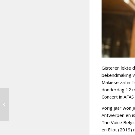
Gisteren lekte d
bekendmaking va
Makiese zal in T
donderdag 12 me
Concert in AFAS 
Sam Ryder zingt
‘Spaceman’ voor het
Vorig jaar won J
Verenigd Koninkrijk
Antwerpen en is
The Voice Belgi
en Eliot (2019)