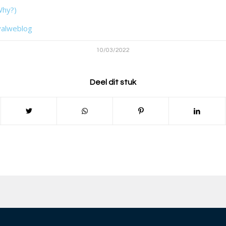
Why?)
valweblog
10/03/2022
Deel dit stuk