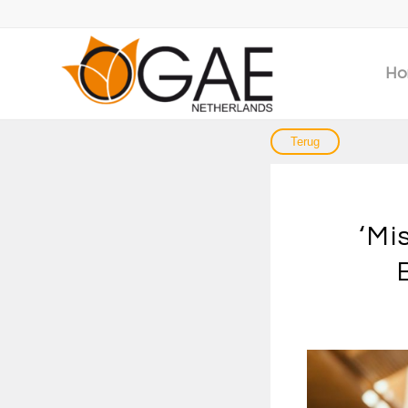
Ho
‘Mi