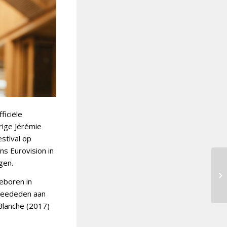
ficiële
rige Jérémie
estival op
s Eurovision in
gen.
geboren in
 meededen aan
Blanche (2017)