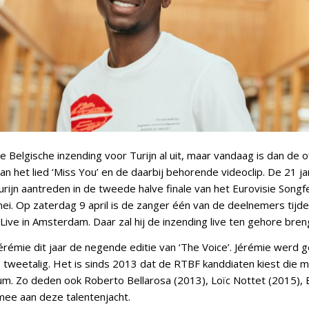
e Belgische inzending voor Turijn al uit, maar vandaag is dan de of
n het lied ‘Miss You’ en de daarbij behorende videoclip. De 21 ja
urijn aantreden in de tweede halve finale van het Eurovisie Songf
i. Op zaterdag 9 april is de zanger één van de deelnemers tijden
Live in Amsterdam. Daar zal hij de inzending live ten gehore bren
érémie dit jaar de negende editie van ‘The Voice’. Jérémie werd 
 tweetalig. Het is sinds 2013 dat de RTBF kanddiaten kiest die
um. Zo deden ook Roberto Bellarosa (2013), Loïc Nottet (2015), 
 mee aan deze talentenjacht.