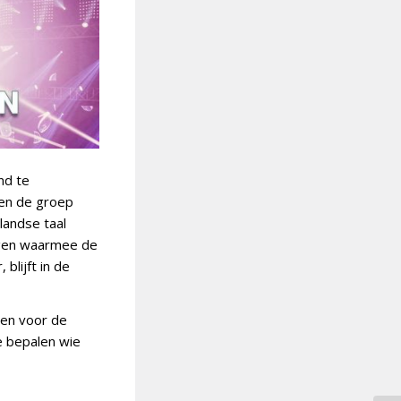
nd te
 en de groep
landse taal
ngen waarmee de
blijft in de
sen voor de
ie bepalen wie