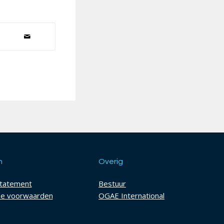
h
Overig
statement
Bestuur
e voorwaarden
OGAE International