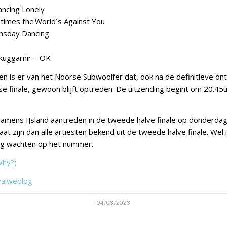
ancing Lonely
imes the World´s Against You
msday Dancing
Skuggarnir – OK
n is er van het Noorse Subwoolfer dat, ook na de definitieve on
se finale, gewoon blijft optreden. De uitzending begint om 20.45u
namens IJsland aantreden in de tweede halve finale op donderda
aat zijn dan alle artiesten bekend uit de tweede halve finale. Wel 
og wachten op het nummer.
Why?)
valweblog
04/03/2023