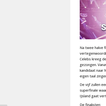
Na twee halve fi
vertegenwoordig
Celebs kreeg de 
gezongen. Vana
kandidaat naar he
eigen taal zinge
De vijf zullen 
superfinale waar
IJsland gaat ve
De finalisten: