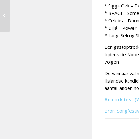
* Sigga Ózk – D
Duitsland kiest
* BRAGI – Somet
vanavond inzending
* Celebs – Doo
songfestival
* Diljá – Power
* Langi Seli og 
Een gastoptrede
tijdens de Noor
volgen.
De winnaar zal 
IJslandse kandid
aantal landen n
Adblock test
(
Bron: Songfesti