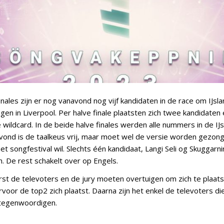
nales zijn er nog vanavond nog vijf kandidaten in de race om IJsla
en in Liverpool. Per halve finale plaatsten zich twee kandidaten
wildcard. In de beide halve finales werden alle nummers in de IJs
vond is de taalkeus vrij, maar moet wel de versie worden gezo
t songfestival wil. Slechts één kandidaat, Langi Seli og Skuggarnir, 
n. De rest schakelt over op Engels.
eerst de televoters en de jury moeten overtuigen om zich te plaat
voor de top2 zich plaatst. Daarna zijn het enkel de televoters d
rtegenwoordigen.