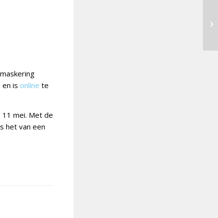
tmaskering
 en is
online
te
g 11 mei. Met de
is het van een