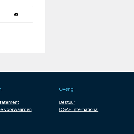
h
Overig
statement
Bestuur
e voorwaarden
OGAE International