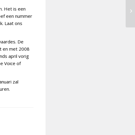
n. Het is een
hreef een nummer
k. Laat ons
waardes. De
ot en met 2008
ds april vorig
e Voice of
nuari zal
uren.