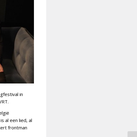
festival in
VRT.
elgië
 al een lied, al
kert frontman