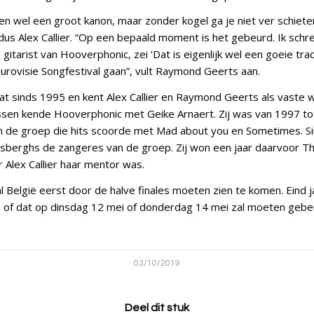
en wel een groot kanon, maar zonder kogel ga je niet ver schiete
aldus Alex Callier. “Op een bepaald moment is het gebeurd. Ik sc
itarist van Hooverphonic, zei ‘Dat is eigenlijk wel een goeie trac
Eurovisie Songfestival gaan”, vult Raymond Geerts aan.
t sinds 1995 en kent Alex Callier en Raymond Geerts als vaste 
sen kende Hooverphonic met Geike Arnaert. Zij was van 1997 t
 de groep die hits scoorde met Mad about you en Sometimes. Sin
uysberghs de zangeres van de groep. Zij won een jaar daarvoor Th
 Alex Callier haar mentor was.
 België eerst door de halve finales moeten zien te komen. Eind ja
n of dat op dinsdag 12 mei of donderdag 14 mei zal moeten gebe
!
03/10/2019
Deel dit stuk