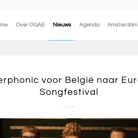
me
Over OGAE
Nieuws
Agenda
Amsterdam 
rphonic voor België naar Eur
Songfestival