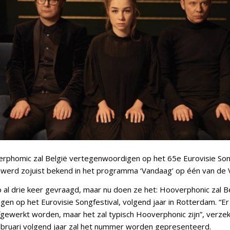
phomic zal België vertegenwoordigen op het 65e Eurovisie Song
werd zojuist bekend in het programma ‘Vandaag’ op één van de 
o al drie keer gevraagd, maar nu doen ze het: Hooverphonic zal B
n op het Eurovisie Songfestival, volgend jaar in Rotterdam. “Er is
gewerkt worden, maar het zal typisch Hooverphonic zijn”, verze
n februari volgend jaar zal het nummer worden gepresenteerd.