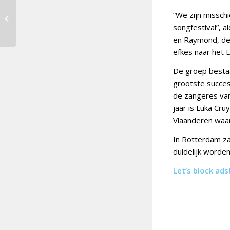
Jon Ola Sand stopt als
“We zijn misschi
supervisior
songfestival”, 
songfestival
en Raymond, de g
efkes naar het 
De groep bestaa
grootste succes
de zangeres van
jaar is Luka Cr
Vlaanderen waar
In Rotterdam zal
duidelijk worde
Let’s block ads