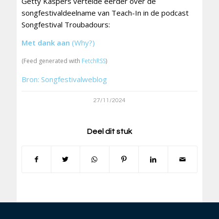
Getty Kaspers vertelde eerder over de
songfestivaldeelname van Teach-In in de podcast
Songfestival Troubadours:
Met dank aan
(Why?)
(Feed generated with
FetchRSS
)
Bron: Songfestivalweblog
27/11/2024
Deel dit stuk