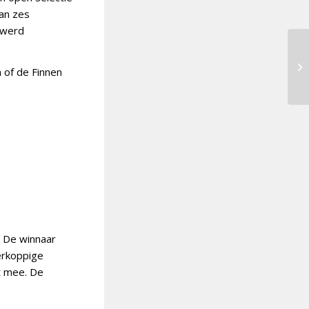
an zes
 werd
 of de Finnen
. De winnaar
ierkoppige
t mee. De