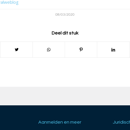
valweblog
08/03/2020
Deel dit stuk
Aanmelden en meer
Juridisc