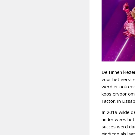
De Finnen kieze
voor het eerst 
werd er ook een
koos ervoor om 
Factor. In Lissa
In 2019 wilde d
ander wees het 
succes werd dat
eindigde als laa