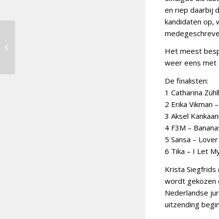
en riep daarbij
kandidaten op, 
medegeschreven
Wie wint
Het meest bespr
Melodifestivalen 2020?
weer eens met e
De finalisten:
1 Catharina Zühl
2 Erika Vikman – 
3 Aksel Kankaan
4 F3M – Banana
5 Sansa – Lover
6 Tika – I Let 
Krista Siegfrids
wordt gekozen d
Nederlandse jur
uitzending begi