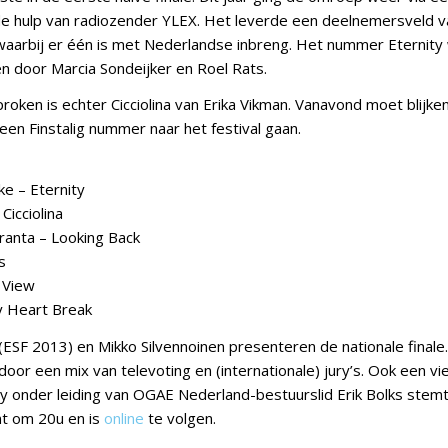
 de hulp van radiozender YLEX. Het leverde een deelnemersveld v
waarbij er één is met Nederlandse inbreng. Het nummer Eternity
 door Marcia Sondeijker en Roel Rats.
oken is echter Cicciolina van Erika Vikman. Vanavond moet blijken
en Finstalig nummer naar het festival gaan.
ke – Eternity
Cicciolina
ranta – Looking Back
s
 View
My Heart Break
 (ESF 2013) en Mikko Silvennoinen presenteren de nationale finale
oor een mix van televoting en (internationale) jury’s. Ook een v
y onder leiding van OGAE Nederland-bestuurslid Erik Bolks stem
nt om 20u en is
online
te volgen.