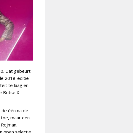
20. Dat gebeurt
de 2018-editie
eit te laag en
 Britse X
 de één na de
 toe, maar een
n Rejman,
en open selectie