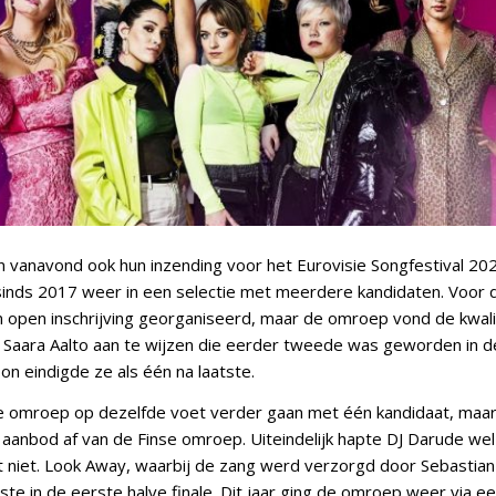
n vanavond ook hun inzending voor het Eurovisie Songfestival 20
sinds 2017 weer in een selectie met meerdere kandidaten. Voor 
 open inschrijving georganiseerd, maar de omroep vond de kwalit
Saara Aalto aan te wijzen die eerder tweede was geworden in de
bon eindigde ze als één na laatste.
e omroep op dezelfde voet verder gaan met één kandidaat, maar
aanbod af van de Finse omroep. Uiteindelijk hapte DJ Darude wel
 niet. Look Away, waarbij de zang werd verzorgd door Sebastia
tste in de eerste halve finale. Dit jaar ging de omroep weer via e