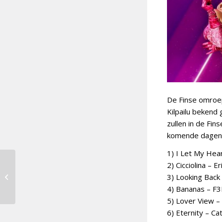
De Finse omroep
Kilpailu bekend 
zullen in de Fin
komende dagen 
1) I Let My Hear
2) Cicciolina – 
Bekende namen in
3) Looking Back
selectie Moldavië
4) Bananas – F3
5) Lover View –
6) Eternity – Ca