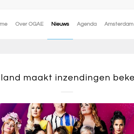
me
Over OGAE
Nieuws
Agenda
Amsterdam 
nland maakt inzendingen bek