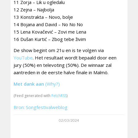
11 Zorja – Lik u ogledalu
12 Zejna – Najbolja
13 Konstrakta – Novo, bolje
14 Bojana and David – No No No
15 Lena Kovačević – Zovi me Lena
16 Dušan Kurtić – Zbog tebe živim
De show begint om 21u en is te volgen via
YouTube
. Het resultaat wordt bepaald door een
jury (50%) en televoting (50%). De winnaar zal
aantreden in de eerste halve finale in Malmö.
Met dank aan
(Why?)
(Feed generated with
FetchRSS
)
Bron: Songfestivalweblog
02/03/2024