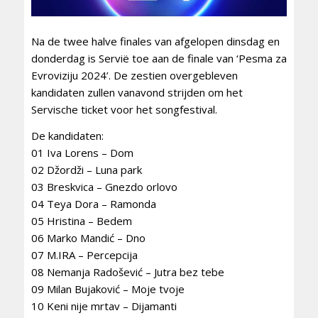
Na de twee halve finales van afgelopen dinsdag en
donderdag is Servië toe aan de finale van ‘Pesma za
Evroviziju 2024’. De zestien overgebleven
kandidaten zullen vanavond strijden om het
Servische ticket voor het songfestival.
De kandidaten:
01 Iva Lorens – Dom
02 Džordži – Luna park
03 Breskvica – Gnezdo orlovo
04 Teya Dora – Ramonda
05 Hristina – Bedem
06 Marko Mandić – Dno
07 M.IRA – Percepcija
08 Nemanja Radošević – Jutra bez tebe
09 Milan Bujaković – Moje tvoje
10 Keni nije mrtav – Dijamanti